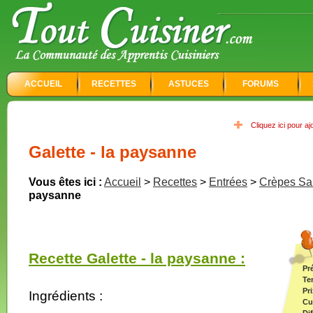
ACCUEIL
RECETTES
ASTUCES
FORUMS
Cliquez ici pour a
Galette - la paysanne
Vous êtes ici :
Accueil
>
Recettes
>
Entrées
>
Crèpes Sa
paysanne
Recette Galette - la paysanne :
Pr
Te
Pri
Ingrédients :
Cu