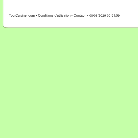
ToutCuisiner.com
-
Conditions d'utilisation
-
Contact
-
- 0 - 11 -
08/08/2026 09:54:59