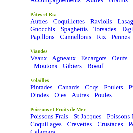
Pâtes et Riz
Autres
Coquillettes
Raviolis
Lasag
Gnocchis
Spaghettis
Torsades
Tagl
Papillons
Cannellonis
Riz
Pennes
Viandes
Veaux
Agneaux
Escargots
Oeufs
Moutons
Gibiers
Boeuf
Volailles
Pintades
Canards
Coqs
Poulets
P
Dindes
Oies
Autres
Poules
Poissons et Fruits de Mer
Poissons Frais
St Jacques
Poissons
Coquillages
Crevettes
Crustacés
P
Calamars