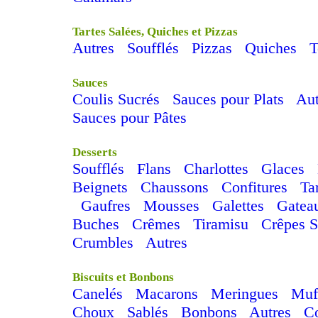
Tartes Salées, Quiches et Pizzas
Autres
Soufflés
Pizzas
Quiches
T
Sauces
Coulis Sucrés
Sauces pour Plats
Aut
Sauces pour Pâtes
Desserts
Soufflés
Flans
Charlottes
Glaces
Beignets
Chaussons
Confitures
Ta
Gaufres
Mousses
Galettes
Gatea
Buches
Crêmes
Tiramisu
Crêpes S
Crumbles
Autres
Biscuits et Bonbons
Canelés
Macarons
Meringues
Muf
Choux
Sablés
Bonbons
Autres
C