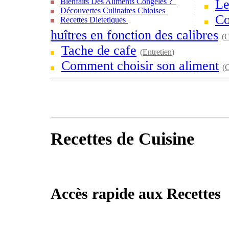
Bienfaits Des Aliments Congelés ?
Le
Découvertes Culinaires Chioises
Co
Recettes Dietetiques
huîtres en fonction des calibres
(
C
Tache de cafe
(
Entretien
)
Comment choisir son aliment
(
C
Recettes de Cuisine
Accès rapide aux Recettes