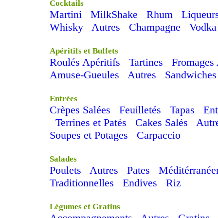
Cocktails
Martini
MilkShake
Rhum
Liqueur
Whisky
Autres
Champagne
Vodka
Apéritifs et Buffets
Roulés Apéritifs
Tartines
Fromages A
Amuse-Gueules
Autres
Sandwiches
Entrées
Crèpes Salées
Feuilletés
Tapas
Ent
Terrines et Patés
Cakes Salés
Autr
Soupes et Potages
Carpaccio
Salades
Poulets
Autres
Pates
Méditérranée
Traditionnelles
Endives
Riz
Légumes et Gratins
Accompagnements
Autres
Gratins