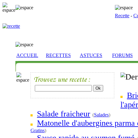
Recette
-
Cu
ACCUEIL
RECETTES
ASTUCES
FORUMS
Bri
l'apér
Salade fraicheur
(
Salades
)
Matonelle d'aubergines parma 
Gratins
)
Sauce rapide au saumon fumé