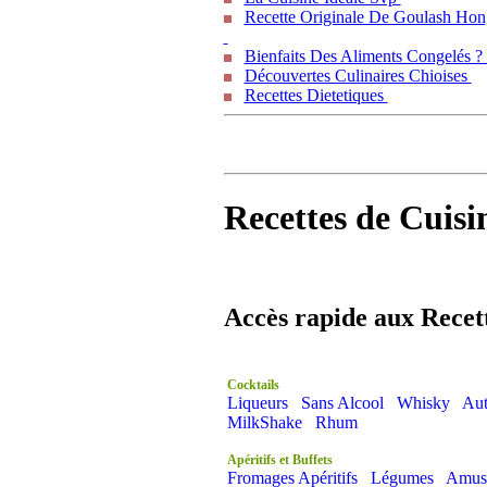
Recette Originale De Goulash Hon
Bienfaits Des Aliments Congelés 
Découvertes Culinaires Chioises
Recettes Dietetiques
Recettes de Cuisi
Accès rapide aux Recet
Cocktails
Liqueurs
Sans Alcool
Whisky
Aut
MilkShake
Rhum
Apéritifs et Buffets
Fromages Apéritifs
Légumes
Amus