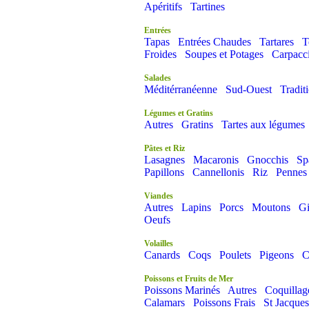
Apéritifs
Tartines
Entrées
Tapas
Entrées Chaudes
Tartares
T
Froides
Soupes et Potages
Carpacc
Salades
Méditérranéenne
Sud-Ouest
Tradit
Légumes et Gratins
Autres
Gratins
Tartes aux légumes
Pâtes et Riz
Lasagnes
Macaronis
Gnocchis
Sp
Papillons
Cannellonis
Riz
Pennes
Viandes
Autres
Lapins
Porcs
Moutons
Gi
Oeufs
Volailles
Canards
Coqs
Poulets
Pigeons
C
Poissons et Fruits de Mer
Poissons Marinés
Autres
Coquillag
Calamars
Poissons Frais
St Jacques