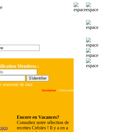
ification Membres :
e souvenir de moi
-
Inscription
Passe perdu
Encore en Vacances?
Consultez notre sélection de
recettes Créoles ! Il y a en a