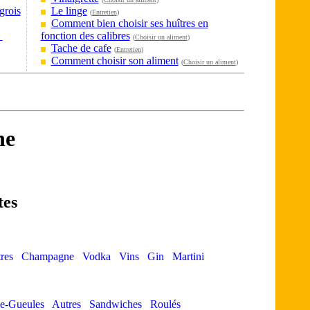
grois
Le linge
(
Entretien
)
Comment bien choisir ses huîtres en
?
fonction des calibres
(
Choisir un aliment
)
Tache de cafe
(
Entretien
)
Comment choisir son aliment
(
Choisir un aliment
)
ne
tes
res
Champagne
Vodka
Vins
Gin
Martini
e-Gueules
Autres
Sandwiches
Roulés