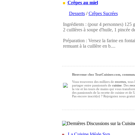
Crêpes au miel
Desserts
/
Crêpes Sucrées
Ingrédients : (pour 4 personnes) 125 g d
2 cuillères à soupe d'huile, 1 pincée de
Préparation : Versez la farine en fontai
remuant à la cuillère en b....
Bienvenue chez ToutCuisiner.com, communau
Vous trouverez des milliers de
recettes
, tous
partager entre passionnés de
cuisine
. Des
rece
la vie et les tours de mains qui vous transfo
des passionnés de la recette de cuisine et de l'
Pas encore inscrit(e) ? Rejoigniez nous gratu
La Cuisine Idéale Svp