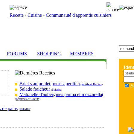
Recette
-
Cuisine
-
Communauté d'apprentis cuisiniers
FORUMS
SHOPPING
MEMBRES
Ident
Bricks au poulet pour l'apéritif
(
Apéritifs et Buffets
)
S
Salade fraicheur
(
Salades
)
Matonelle d'aubergines parma et mozzarella(
(
Légumes et Gratins
)
s de pains
(
Volailles
)