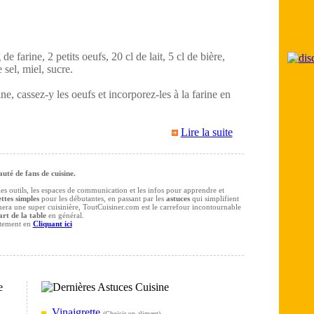
e farine, 2 petits oeufs, 20 cl de lait, 5 cl de bière,
 sel, miel, sucre.
ne, cassez-y les oeufs et incorporez-les à la farine en
Lire la suite
té de fans de cuisine.
 les outils, les espaces de communication et les infos pour apprendre et
ttes simples
pour les débutantes, en passant par les
astuces
qui simplifient
rmera une super cuisinière, ToutCuisiner.com est le carrefour incontournable
art de la table
en général.
itement en
Cliquant ici
Vinaigrette
(
Choisir un aliment
)