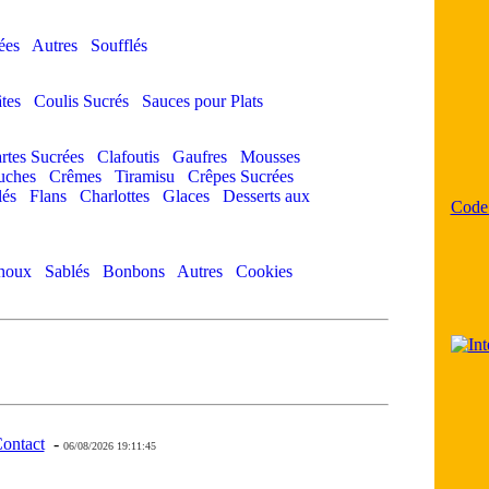
ées
Autres
Soufflés
tes
Coulis Sucrés
Sauces pour Plats
rtes Sucrées
Clafoutis
Gaufres
Mousses
uches
Crêmes
Tiramisu
Crêpes Sucrées
lés
Flans
Charlottes
Glaces
Desserts aux
Code
houx
Sablés
Bonbons
Autres
Cookies
ontact
-
- 0 - 11 -
06/08/2026 19:11:45