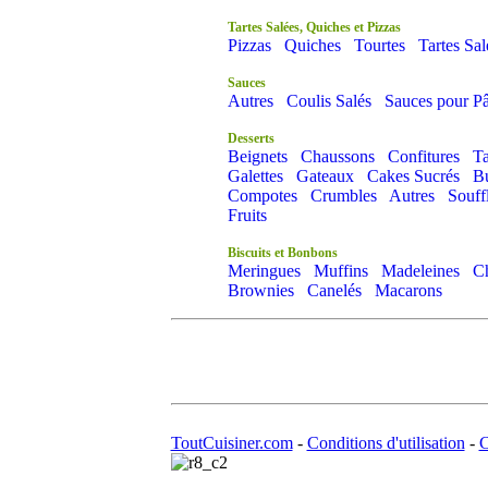
Tartes Salées, Quiches et Pizzas
Pizzas
Quiches
Tourtes
Tartes Sal
Sauces
Autres
Coulis Salés
Sauces pour Pâ
Desserts
Beignets
Chaussons
Confitures
Ta
Galettes
Gateaux
Cakes Sucrés
B
Compotes
Crumbles
Autres
Souff
Fruits
Biscuits et Bonbons
Meringues
Muffins
Madeleines
C
Brownies
Canelés
Macarons
ToutCuisiner.com
-
Conditions d'utilisation
-
C