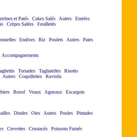
errines et Patés
Cakes Salés
Autres
Entrées
io
Crèpes Salées
Feuilletés
ionnelles
Endives
Riz
Poulets
Autres
Pates
Accompagnements
aghettis
Torsades
Tagliatelles
Risotto
Autres
Coquillettes
Raviolis
biers
Boeuf
Veaux
Agneaux
Escargots
ailles
Dindes
Oies
Autres
Poules
Pintades
es
Crevettes
Crustacés
Poissons Fumés