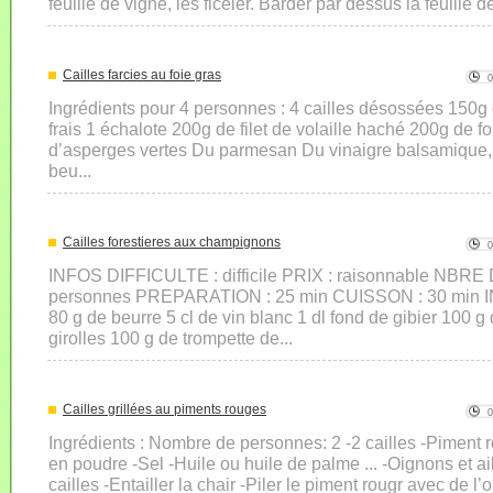
feuille de vigne, les ficeler. Barder par dessus la feuille d
Cailles farcies au foie gras
Ingrédients pour 4 personnes : 4 cailles désossées 150
frais 1 échalote 200g de filet de volaille haché 200g de 
d’asperges vertes Du parmesan Du vinaigre balsamique,
beu...
Cailles forestieres aux champignons
INFOS DIFFICULTE : difficile PRIX : raisonnable NB
personnes PREPARATION : 25 min CUISSON : 30 min 
80 g de beurre 5 cl de vin blanc 1 dl fond de gibier 100 
girolles 100 g de trompette de...
Cailles grillées au piments rouges
Ingrédients : Nombre de personnes: 2 -2 cailles -Piment r
en poudre -Sel -Huile ou huile de palme ... -Oignons et ail
cailles -Entailler la chair -Piler le piment rougr avec de l’o