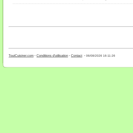
ToutCuisiner.com
-
Conditions d'utilisation
-
Contact
-
- 0 - 11 -
06/08/2026 16:11:26