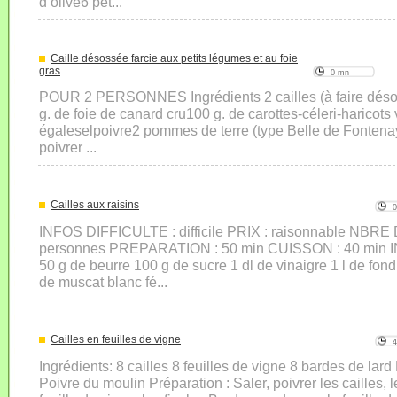
d’olive6 pet...
Caille désossée farcie aux petits légumes et au foie
gras
0 mn
POUR 2 PERSONNES Ingrédients 2 cailles (à faire désoss
g. de foie de canard cru100 g. de carottes-céleri-haricots 
égaleselpoivre2 pommes de terre (type Belle de Fontenay
poivrer ...
Cailles aux raisins
INFOS DIFFICULTE : difficile PRIX : raisonnable NB
personnes PREPARATION : 50 min CUISSON : 40 min 
50 g de beurre 100 g de sucre 1 dl de vinaigre 1 l de fond
de muscat blanc fé...
Cailles en feuilles de vigne
Ingrédients: 8 cailles 8 feuilles de vigne 8 bardes de lard
Poivre du moulin Préparation : Saler, poivrer les cailles,