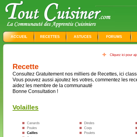
ACCUEIL
RECETTES
ASTUCES
FORUMS
Cliquez ici pour a
Recette
Consultez Gratuitement nos milliers de Recettes, ici class
Vous pouvez aussi ajoutez les votres, commentez les rec
aidez les membre de la communauté
Bonne Consultation !
Volailles
Canards
Dindes
Poules
Coqs
Cailles
Poulets