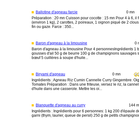
Ballotine d'agneau farcie
0 mn
Préparation : 20 mn Cuisson pour cocotte : 15 mn Pour 4 à 6, il
(environ 1 kg), 2 carottes, 2 poireaux, 1 oignon piqué de 2 clous d
fin ou gaze. Farce : 350...
Baron d'agneau à la limousine
0 
Baron d'agneau à la limousine Pour 4 personnesIngrédients 1 ba
gousses d'ail 50 g de beurre 100 g de champignons sauvages s
bœuf 5 cuillères à soupe d'huile...
Biryami d'agneau
0 mn
Ingrédients : Agneau Riz Cumin Cannelle Curry Gingembre. Oig
Tomates Préparation : Dans une friteuse, versez le riz, la cannel
d'huile dans une casserole. Mettre les oi...
Blanquette d'agneau au curry
144 
Ingrédients : Ingrédients pour 6 personnes: 1 kg 200 d'épaule 
garni (thym, laurier, queue de persil) 250 g de petits champignon