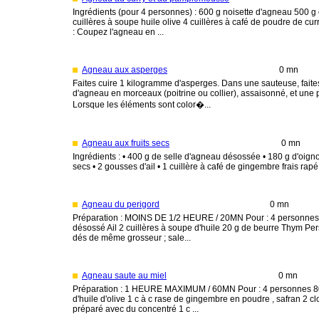
Ingrédients (pour 4 personnes) : 600 g noisette d'agneau 500
cuillères à soupe huile olive 4 cuillères à café de poudre de cur
: Coupez l'agneau en ...
Agneau aux asperges
0 mn
Faites cuire 1 kilogramme d'asperges. Dans une sauteuse, faites
d'agneau en morceaux (poitrine ou collier), assaisonné, et une 
Lorsque les éléments sont color�...
Agneau aux fruits secs
0 mn
Ingrédients : • 400 g de selle d'agneau désossée • 180 g d'oignon
secs • 2 gousses d'ail • 1 cuillère à café de gingembre frais rapé • 
Agneau du perigord
0 mn
Préparation : MOINS DE 1/2 HEURE / 20MN Pour : 4 personnes 
désossé Ail 2 cuillères à soupe d'huile 20 g de beurre Thym Per
dés de même grosseur ; sale...
Agneau saute au miel
0 mn
Préparation : 1 HEURE MAXIMUM / 60MN Pour : 4 personnes 800
d'huile d'olive 1 c à c rase de gingembre en poudre , safran 2 clo
préparé avec du concentré 1 c ...