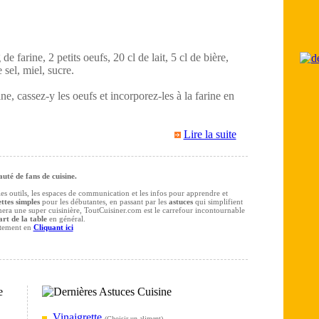
e farine, 2 petits oeufs, 20 cl de lait, 5 cl de bière,
 sel, miel, sucre.
ne, cassez-y les oeufs et incorporez-les à la farine en
Lire la suite
té de fans de cuisine.
 les outils, les espaces de communication et les infos pour apprendre et
ttes simples
pour les débutantes, en passant par les
astuces
qui simplifient
rmera une super cuisinière, ToutCuisiner.com est le carrefour incontournable
art de la table
en général.
itement en
Cliquant ici
Vinaigrette
(
Choisir un aliment
)