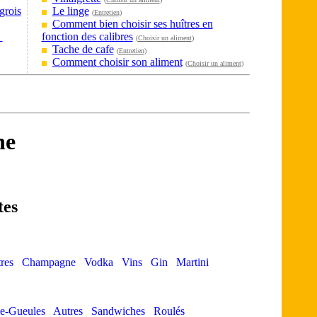
grois
Le linge
(
Entretien
)
Comment bien choisir ses huîtres en
?
fonction des calibres
(
Choisir un aliment
)
Tache de cafe
(
Entretien
)
Comment choisir son aliment
(
Choisir un aliment
)
ne
tes
res
Champagne
Vodka
Vins
Gin
Martini
e-Gueules
Autres
Sandwiches
Roulés