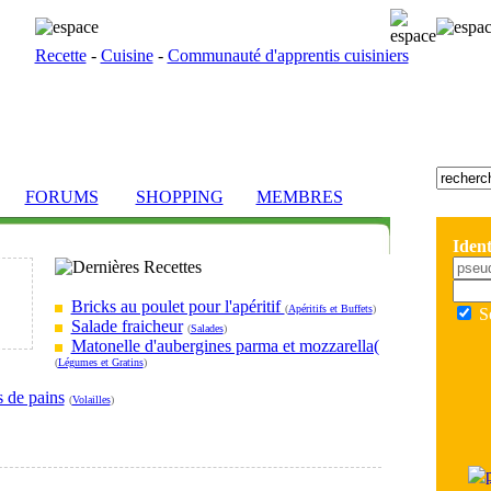
Recette
-
Cuisine
-
Communauté d'apprentis cuisiniers
FORUMS
SHOPPING
MEMBRES
Ident
Bricks au poulet pour l'apéritif
(
Apéritifs et Buffets
)
S
Salade fraicheur
(
Salades
)
Matonelle d'aubergines parma et mozzarella(
(
Légumes et Gratins
)
s de pains
(
Volailles
)