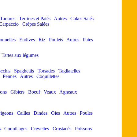
Tartares
Terrines et Patés
Autres
Cakes Salés
Carpaccio
Crèpes Salées
ionnelles
Endives
Riz
Poulets
Autres
Pates
Tartes aux légumes
cchis
Spaghettis
Torsades
Tagliatelles
Pennes
Autres
Coquillettes
ons
Gibiers
Boeuf
Veaux
Agneaux
igeons
Cailles
Dindes
Oies
Autres
Poules
s
Coquillages
Crevettes
Crustacés
Poissons