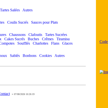
Tartes Salées
Autres
tes
Coulis Sucrés
Sauces pour Plats
ures
Chaussons
Clafoutis
Tartes Sucrées
x
Cakes Sucrés
Buches
Crêmes
Tiramisu
Code
Compotes
Soufflés
Charlottes
Flans
Glaces
houx
Sablés
Bonbons
Cookies
Autres
ontact
-
- 0 - 11 -
07/08/2026 10:26:19