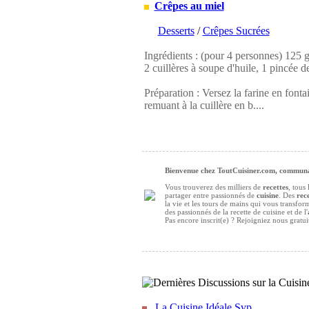
Crêpes au miel
Desserts
/
Crêpes Sucrées
Ingrédients : (pour 4 personnes) 125 g d
2 cuillères à soupe d'huile, 1 pincée de
Préparation : Versez la farine en fontai
remuant à la cuillère en b....
Bienvenue chez ToutCuisiner.com, communau
Vous trouverez des milliers de
recettes
, tous
partager entre passionnés de
cuisine
. Des
rece
la vie et les tours de mains qui vous transfo
des passionnés de la recette de cuisine et de l'
Pas encore inscrit(e) ? Rejoigniez nous gratu
La Cuisine Idéale Svp