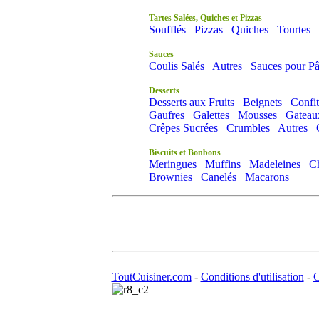
Tartes Salées, Quiches et Pizzas
Soufflés
Pizzas
Quiches
Tourtes
Sauces
Coulis Salés
Autres
Sauces pour Pâ
Desserts
Desserts aux Fruits
Beignets
Confit
Gaufres
Galettes
Mousses
Gateau
Crêpes Sucrées
Crumbles
Autres
Biscuits et Bonbons
Meringues
Muffins
Madeleines
C
Brownies
Canelés
Macarons
ToutCuisiner.com
-
Conditions d'utilisation
-
C