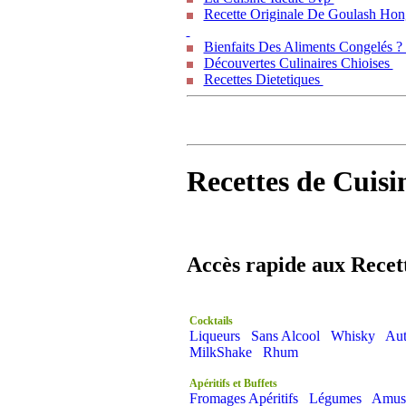
Recette Originale De Goulash Hon
Bienfaits Des Aliments Congelés 
Découvertes Culinaires Chioises
Recettes Dietetiques
Recettes de Cuisi
Accès rapide aux Recet
Cocktails
Liqueurs
Sans Alcool
Whisky
Aut
MilkShake
Rhum
Apéritifs et Buffets
Fromages Apéritifs
Légumes
Amus