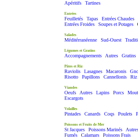
Apéritifs
Tartines
Entrées
Feuilletés
Tapas
Entrées Chaudes
Entrées Froides
Soupes et Potages
Salades
Méditérranéenne
Sud-Ouest
Tradit
Légumes et Gratins
Accompagnements
Autres
Gratins
Pâtes et Riz
Raviolis
Lasagnes
Macaronis
Gno
Risotto
Papillons
Cannellonis
Riz
Viandes
Oeufs
Autres
Lapins
Porcs
Mout
Escargots
Volailles
Pintades
Canards
Coqs
Poulets
P
Poissons et Fruits de Mer
St Jacques
Poissons Marinés
Autre
Fumés
Calamars
Poissons Frais