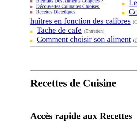
Bienfaits Des Aliments Congelés ?
Le
Découvertes Culinaires Chioises
Co
Recettes Dietetiques
huîtres en fonction des calibres
(
C
Tache de cafe
(
Entretien
)
Comment choisir son aliment
(
C
Recettes de Cuisine
Accès rapide aux Recettes