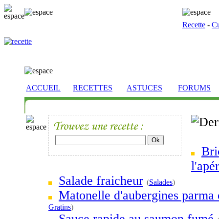
Recette
-
Cu
ACCUEIL
RECETTES
ASTUCES
FORUMS
Bri
l'apér
Salade fraicheur
(
Salades
)
Matonelle d'aubergines parma 
Gratins
)
Sauce rapide au saumon fumé