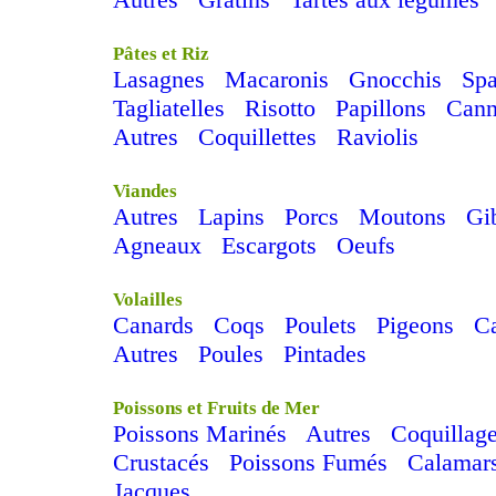
Pâtes et Riz
Lasagnes
Macaronis
Gnocchis
Spa
Tagliatelles
Risotto
Papillons
Cann
Autres
Coquillettes
Raviolis
Viandes
Autres
Lapins
Porcs
Moutons
Gi
Agneaux
Escargots
Oeufs
Volailles
Canards
Coqs
Poulets
Pigeons
Ca
Autres
Poules
Pintades
Poissons et Fruits de Mer
Poissons Marinés
Autres
Coquillag
Crustacés
Poissons Fumés
Calamar
Jacques