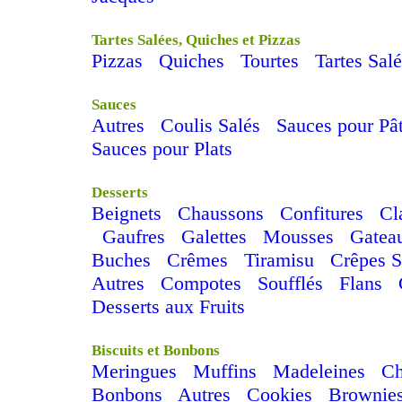
Tartes Salées, Quiches et Pizzas
Pizzas
Quiches
Tourtes
Tartes Sal
Sauces
Autres
Coulis Salés
Sauces pour Pâ
Sauces pour Plats
Desserts
Beignets
Chaussons
Confitures
Cl
Gaufres
Galettes
Mousses
Gatea
Buches
Crêmes
Tiramisu
Crêpes S
Autres
Compotes
Soufflés
Flans
Desserts aux Fruits
Biscuits et Bonbons
Meringues
Muffins
Madeleines
C
Bonbons
Autres
Cookies
Brownie