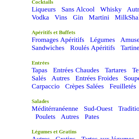
Cocktails
Liqueurs
Sans Alcool
Whisky
Aut
Vodka
Vins
Gin
Martini
MilkSha
Apéritifs et Buffets
Fromages Apéritifs
Légumes
Amuse
Sandwiches
Roulés Apéritifs
Tartin
Entrées
Tapas
Entrées Chaudes
Tartares
Te
Salés
Autres
Entrées Froides
Soupe
Carpaccio
Crèpes Salées
Feuilletés
Salades
Méditérranéenne
Sud-Ouest
Traditi
Poulets
Autres
Pates
Légumes et Gratins
Autres
Gratins
Tartes aux légumes