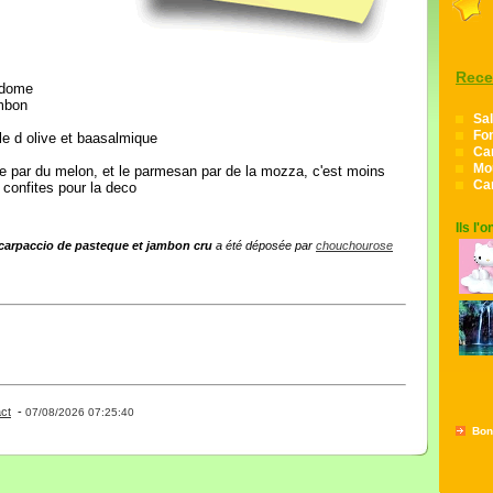
Rece
n dome
ambon
Sal
Fon
le d olive et baasalmique
Ca
Mo
e par du melon, et le parmesan par de la mozza, c'est moins
Ca
 confites pour la deco
Ils l'
carpaccio de pasteque et jambon cru
a été déposée par
chouchourose
ct
-
- 0 - 11 -
07/08/2026 07:25:40
Bon