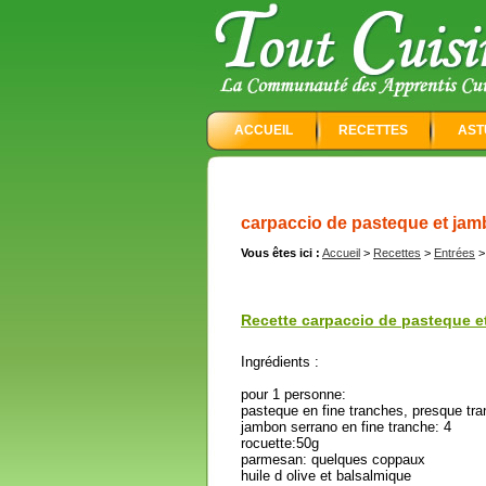
ACCUEIL
RECETTES
AST
carpaccio de pasteque et jam
Vous êtes ici :
Accueil
>
Recettes
>
Entrées
Recette carpaccio de pasteque e
Ingrédients :
pour 1 personne:
pasteque en fine tranches, presque tra
jambon serrano en fine tranche: 4
rocuette:50g
parmesan: quelques coppaux
huile d olive et balsalmique