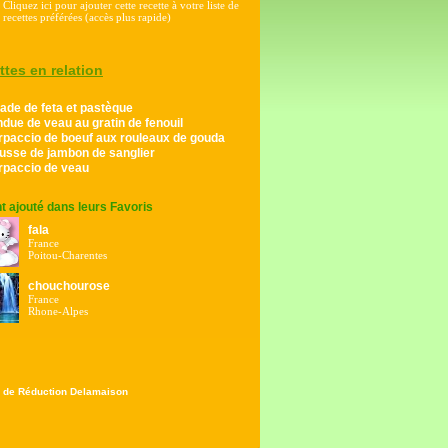
Cliquez ici pour ajouter cette recette à votre liste de
recettes préférées (accès plus rapide)
ttes en relation
ade de feta et pastèque
due de veau au gratin de fenouil
rpaccio de boeuf aux rouleaux de gouda
usse de jambon de sanglier
rpaccio de veau
ont ajouté dans leurs Favoris
fala
France
Poitou-Charentes
chouchourose
France
Rhone-Alpes
 de Réduction Delamaison