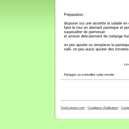
Préparation :
disposer sur une assiette la salade e
faire le tour en alernant pasteque et j
saupoudrer de parmesan
et arroser delicatement de melange hui
on peu ajouter ou remplacer la pastequ
salé, on peu aussi ajouter des tomates
La
Partagez ou conseillez cette recette :
ToutCuisiner.com
-
Conditions d'utilisation
-
Conta