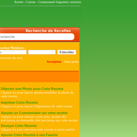
Recette
-
Cuisine
-
Communauté d'apprentis cuisiniers
fication Membres :
souvenir de moi
-
Inscription
Passe perdu
Déposer une Photo pour Cette Recette
Cliquez ici pour lancer ajouter/modifier la photo de
cette recette
Imprimer Cette Recette
Cliquez ici pour lancer l'impression de cette recette
Ajouter un Commentaire sur cette recette
Cliquez ici pour donner votre avis, ajouter des
précisions ou demander des précisions sur cette recette
Envoyer Cette Recette
Cliquez ici pour envoyer cette recette à un(e) ami(e)
Ajouter Cette Recette à vos Favoris