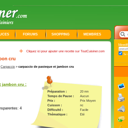
UCES
FORUMS
SHOPPING
MEMBRES
Identi
Cliquez ici pour ajouter une recette sur ToutCuisiner.com
Se 
bon cru
>
Carpaccio
>
carpaccio de pasteque et jambon cru
t jambon cru :
Préparation :
20 mn
Temps de Pause :
Aucun
Prix :
Prix Moyen
Cuisson :
nc
nsparentes: 4
Difficulté :
Facile
Thématique :
Eté