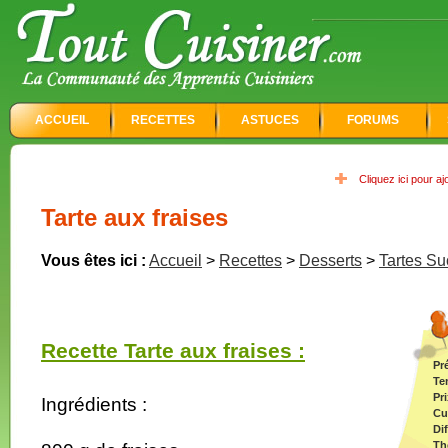
ACCUEIL
RECETTES
ASTUCES
FORUMS
Cliquez ici pour a
Tarte aux fraises
Vous êtes ici :
Accueil
>
Recettes
>
Desserts
>
Tartes Su
Recette Tarte aux fraises :
Pr
Te
Pri
Ingrédients :
Cu
Dif
Th