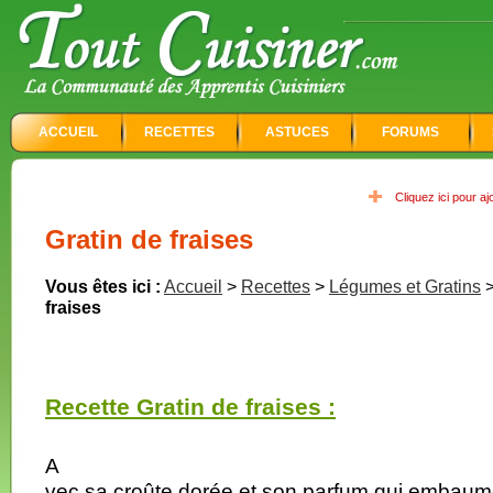
ACCUEIL
RECETTES
ASTUCES
FORUMS
Cliquez ici pour a
Gratin de fraises
Vous êtes ici :
Accueil
>
Recettes
>
Légumes et Gratins
fraises
Recette Gratin de fraises :
A
vec sa croûte dorée et son parfum qui embaume