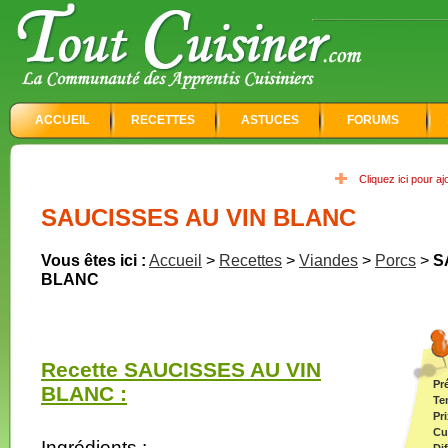
ACCUEIL
RECETTES
ASTUCES
FORUMS
Cliquez ici pour a
SAUCISSES AU VIN BLANC
Vous êtes ici :
Accueil
>
Recettes
>
Viandes
>
Porcs
>
S
BLANC
Recette SAUCISSES AU VIN
Pr
BLANC :
Te
Pri
Cu
Ingrédients :