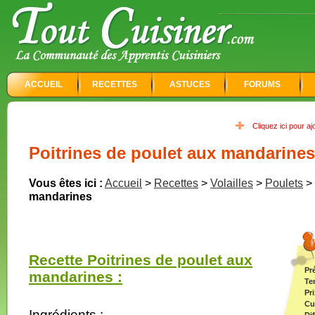
ACCUEIL
RECETTES
ASTUCES
FORUMS
Cliquez ici pour a
Poitrines de poulet aux mandarines
Vous êtes ici :
Accueil
>
Recettes
>
Volailles
>
Poulets
>
mandarines
Recette Poitrines de poulet aux
Pr
mandarines :
Te
Pri
Cu
Ingrédients :