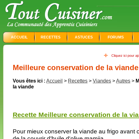
ACCUEIL
RECETTES
ASTUCES
FORUMS
Cliquez ici pour a
Meilleure conservation de la viande
Vous êtes ici :
Accueil
>
Recettes
>
Viandes
>
Autres
>
M
la viande
Recette Meilleure conservation de la via
Pour mieux conserver la viande au frigo avant c
de la couvrir d'huile d'olive mamija.