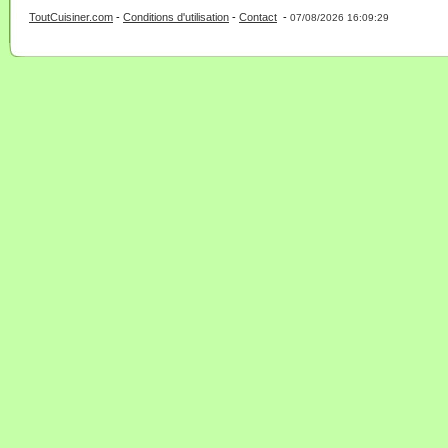
ToutCuisiner.com
-
Conditions d'utilisation
-
Contact
-
- 0 - 11 -
07/08/2026 16:09:29