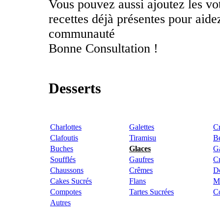
Vous pouvez aussi ajoutez les vo
recettes déjà présentes pour aid
communauté
Bonne Consultation !
Desserts
Charlottes
Galettes
C
Clafoutis
Tiramisu
Be
Buches
Glaces
G
Soufflés
Gaufres
Cr
Chaussons
Crêmes
De
Cakes Sucrés
Flans
M
Compotes
Tartes Sucrées
Co
Autres