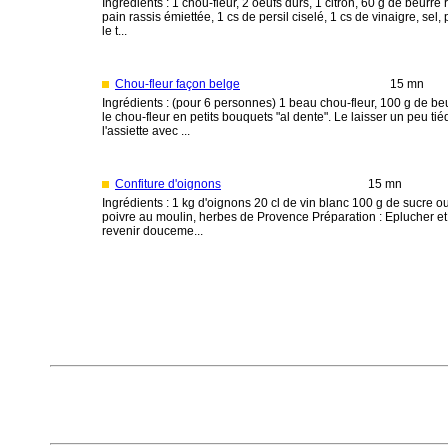
Ingrédients : 1 chou-fleur, 2 oeufs durs, 1 citron, 60 g de beurre 
pain rassis émiettée, 1 cs de persil ciselé, 1 cs de vinaigre, se
le t...
Chou-fleur façon belge
15 mn
Ingrédients : (pour 6 personnes) 1 beau chou-fleur, 100 g de beur
le chou-fleur en petits bouquets "al dente". Le laisser un peu tié
l'assiette avec ...
Confiture d'oignons
15 mn
Ingrédients : 1 kg d'oignons 20 cl de vin blanc 100 g de sucre 
poivre au moulin, herbes de Provence Préparation : Eplucher et é
revenir douceme...