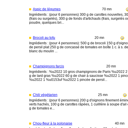
Aspic de légumes
70 mn
Ingrédients : (pour 6 personnes) 300 g de carottes nouvelles, 300
(frais ou surgelés), 300 g de fonds d'artichauts (frais, surgelés 
poudre, quelques bri...
Brocoli au tofu
20 mn
Ingrédients : (pour 4 personnes): 500 g de brocoli 150 g d'oignon
de persil plat 250 g de concassé de tomates en boîte 1 c. à s. de 
blanc du moulin ...
Champignons farcis
20 mn
Ingrédients : %u2022 10 gros champignons de Paris %u2022 2 c
g de lard gras %u2022 60 g de chair à saucisse %u2022 1 pinc
%u2022 1 %u0153uf %u2022 1 pincée de persil...
Chili végétarien
25 mn
Ingrédients : (pour 6 personnes) 200 g d'oignons finement émin
verts hachés, 100 g de carottes râpées, 1 cuilllère à soupe d'a
g de tomates e...
Chou-fleur à la polonaise
40 mn