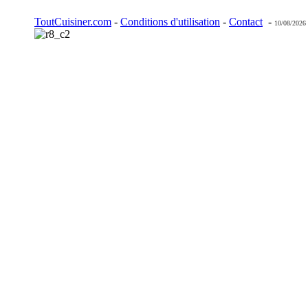
ToutCuisiner.com
-
Conditions d'utilisation
-
Contact
-
10/08/2026