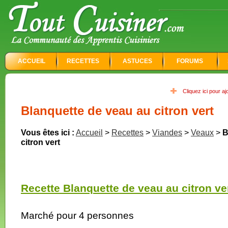
ACCUEIL
RECETTES
ASTUCES
FORUMS
Cliquez ici pour a
Blanquette de veau au citron vert
Vous êtes ici :
Accueil
>
Recettes
>
Viandes
>
Veaux
>
B
citron vert
Recette Blanquette de veau au citron ver
Marché pour 4 personnes