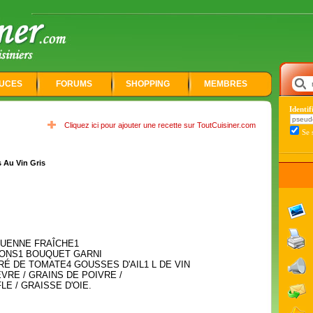
UCES
FORUMS
SHOPPING
MEMBRES
Identi
Cliquez ici pour ajouter une recette sur ToutCuisiner.com
Se 
s Au Vin Gris
OUENNE FRAÎCHE1
NONS1 BOUQUET GARNI
RÉ DE TOMATE4 GOUSSES D'AIL1 L DE VIN
VRE / GRAINS DE POIVRE /
LE / GRAISSE D'OIE.