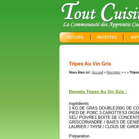
ACCUEIL
RECETTES
AST
Tripes Au Vin Gris
Vous êtes ici :
Accueil
>
Recettes
>
>
>
Tripe
Recette Tripes Au Vin Gris :
Ingrédients
1 KG DE GRAS DOUBLE200G DE C
PIED DE PORC.3 CAROTTES3 OIG
SEL/ POIVRE1 BOITE DE CONCENT
GRISCORIANDRE / BAIES DE GENIÈ
LAURIER / THYM / CLOUS DE GIROF
Préparation