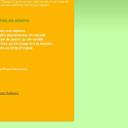
Cliquez ici pour ajouter cette recette à votre liste de
recettes préférées (accès plus rapide)
ttes en relation
pes aux oignons
ndre pigeonneaux en cocotte
pe de poires au vin vanillé
ises au vin rouge et à la menthe
its au sirop d'orgeat
e Promo Decovente