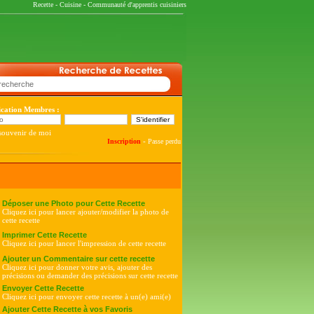
Recette
-
Cuisine
-
Communauté d'apprentis cuisiniers
fication Membres :
souvenir de moi
-
Inscription
Passe perdu
Déposer une Photo pour Cette Recette
Cliquez ici pour lancer ajouter/modifier la photo de
cette recette
Imprimer Cette Recette
Cliquez ici pour lancer l'impression de cette recette
Ajouter un Commentaire sur cette recette
Cliquez ici pour donner votre avis, ajouter des
précisions ou demander des précisions sur cette recette
Envoyer Cette Recette
Cliquez ici pour envoyer cette recette à un(e) ami(e)
Ajouter Cette Recette à vos Favoris