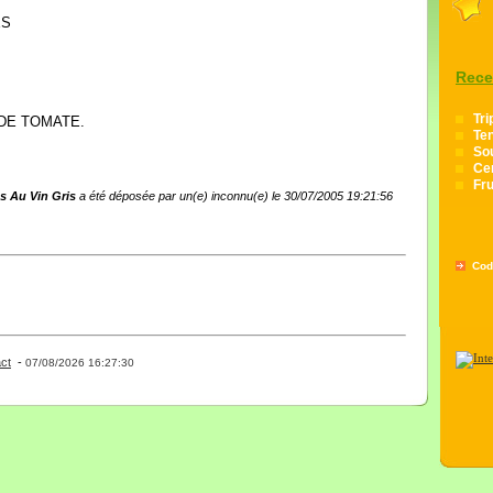
ÉS
Rece
Tri
 DE TOMATE.
Te
Sou
Cer
Fru
es Au Vin Gris
a été déposée par un(e) inconnu(e) le 30/07/2005 19:21:56
Cod
ct
-
- 0 - 11 -
07/08/2026 16:27:30