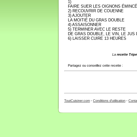
1)
FAIRE SUER LES OIGNONS ÉMINC
2) RECOUVRIR DE COUENNE
3) AJOUTER
LA MOITIÉ DU GRAS DOUBLE
4) ASSAISONNER
5) TERMINER AVEC LE RESTE
DE GRAS DOUBLE, LE VIN, LE JUS
6) LAISSER CUIRE 13 HEURES
La
recette Trip
Partagez ou conseillez cette recette :
ToutCuisiner.com
-
Conditions d'utilisation
-
Conta