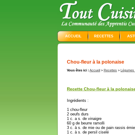
ACCUEIL
RECETTES
AST
Chou-fleur à la polonaise
Vous êtes ici :
Accueil
>
Recettes
>
Légumes e
Recette Chou-fleur à la polonaise
Ingrédients :
1 chou-fleur
2 oeufs durs
1 c. a s. de vinaigre
60 g de beurre ramolli
3 c. à s. de mie ou de pain rassis émie
1 c. à s. de persil ciselé