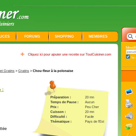
UCES
FORUMS
SHOPPING
MEMBRES
Identi
Cliquez ici pour ajouter une recette sur ToutCuisiner.com
Se 
t Gratins
>
Gratins
>
Chou-fleur à la polonaise
 :
Préparation :
20 mn
Temps de Pause :
Aucun
Prix :
Peu Cher
Cuisson :
20 mn
Difficulté :
Facile
Thématique :
Pays de l'Est
ttée