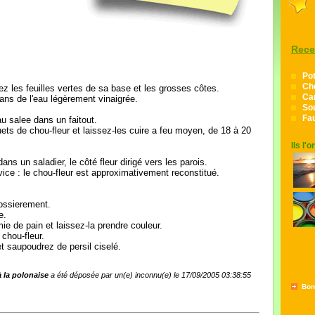
Rece
Pot
Cho
z les feuilles vertes de sa base et les grosses côtes.
Car
dans de l'eau légèrement vinaigrée.
So
Fau
u salee dans un faitout.
ets de chou-fleur et laissez-les cuire a feu moyen, de 18 à 20
Ils l'
ns un saladier, le côté fleur dirigé vers les parois.
rvice : le chou-fleur est approximativement reconstitué.
rossierement.
e.
mie de pain et laissez-la prendre couleur.
chou-fleur.
t saupoudrez de persil ciselé.
à la polonaise
a été déposée par un(e) inconnu(e) le 17/09/2005 03:38:55
Bon