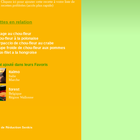
Cliquez ici pour ajouter cette recette à votre liste de
recettes préférées (accès plus rapide)
ttes en relation
age au chou-fleur
u-fleur à la polonaise
paccio de chou-fleur au crabe
upe froide de chou-fleur aux pommes
x-filet a la hongroise
ont ajouté dans leurs Favoris
italmo
Italie
Marche
forest
Belgique
Région Wallonne
 de Réduction Senkis