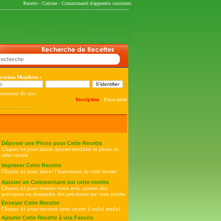
Recette
-
Cuisine
-
Communauté d'apprentis cuisiniers
fication Membres :
souvenir de moi
-
Inscription
Passe perdu
Déposer une Photo pour Cette Recette
Cliquez ici pour lancer ajouter/modifier la photo de
cette recette
Imprimer Cette Recette
Cliquez ici pour lancer l'impression de cette recette
Ajouter un Commentaire sur cette recette
Cliquez ici pour donner votre avis, ajouter des
précisions ou demander des précisions sur cette recette
Envoyer Cette Recette
Cliquez ici pour envoyer cette recette à un(e) ami(e)
Ajouter Cette Recette à vos Favoris