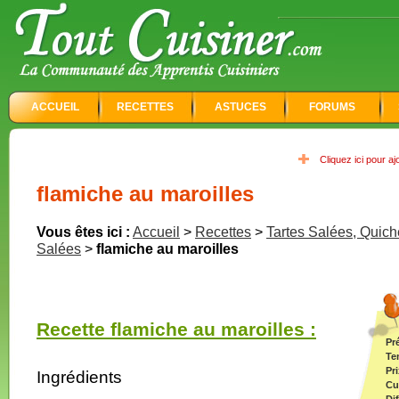
ACCUEIL
RECETTES
ASTUCES
FORUMS
Cliquez ici pour a
flamiche au maroilles
Vous êtes ici :
Accueil
>
Recettes
>
Tartes Salées, Quich
Salées
>
flamiche au maroilles
Recette flamiche au maroilles :
Pr
Te
Pri
Ingrédients
Cu