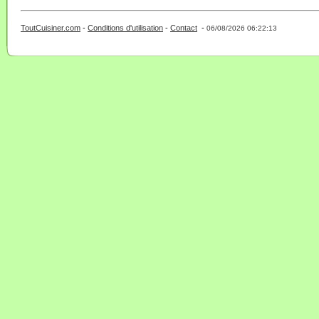
ToutCuisiner.com
-
Conditions d'utilisation
-
Contact
-
- 0 - 11 -
06/08/2026 06:22:13