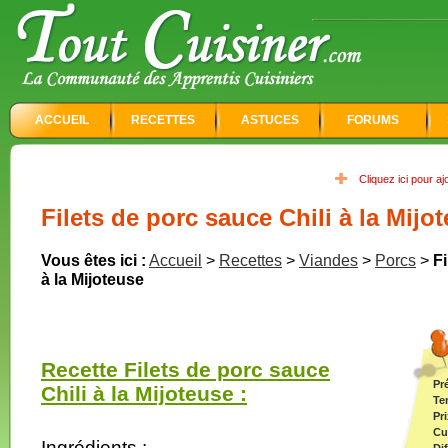
ACCUEIL
RECETTES
ASTUCES
FORUMS
Cliquez ici pour a
Filets de porc sauce Chili à la Mijo
Vous êtes ici :
Accueil
>
Recettes
>
Viandes
>
Porcs
>
Fi
à la Mijoteuse
Recette Filets de porc sauce
Pr
Chili à la Mijoteuse :
Te
Pri
Cu
Ingrédients :