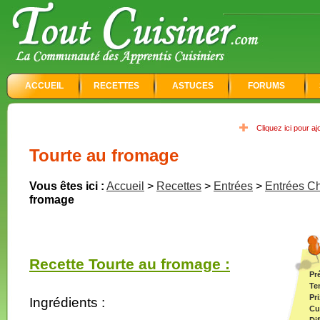
ACCUEIL
RECETTES
ASTUCES
FORUMS
Cliquez ici pour a
Tourte au fromage
Vous êtes ici :
Accueil
>
Recettes
>
Entrées
>
Entrées C
fromage
Recette Tourte au fromage :
Pr
Te
Pri
Ingrédients :
Cu