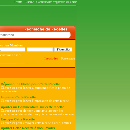
Recette
-
Cuisine
-
Communauté d'apprentis cuisiniers
fication Membres :
souvenir de moi
-
Inscription
Passe perdu
Déposer une Photo pour Cette Recette
Cliquez ici pour lancer ajouter/modifier la photo de
cette recette
Imprimer Cette Recette
Cliquez ici pour lancer l'impression de cette recette
Ajouter un Commentaire sur cette recette
Cliquez ici pour donner votre avis, ajouter des
précisions ou demander des précisions sur cette recette
Envoyer Cette Recette
Cliquez ici pour envoyer cette recette à un(e) ami(e)
Ajouter Cette Recette à vos Favoris