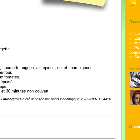
Rece
La
Las
Min
Pi
rgette.
courg
Ca
 courgette, oignon, ail, épices, sel et champignons.
Ils l'
u four.
ux tomates.
 épuisé.
râpé.
 et 30 minutes non couvert.
ux aubergines
a été déposée par un(e) inconnu(e) le 23/05/2007 19:44:31
Cod