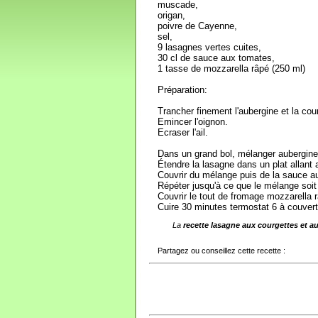
muscade,
origan,
poivre de Cayenne,
sel,
9 lasagnes vertes cuites,
30 cl de sauce aux tomates,
1 tasse de mozzarella râpé (250 ml)
Préparation:
Trancher finement l'aubergine et la cou
Emincer l'oignon.
Ecraser l'ail.
Dans un grand bol, mélanger aubergine,
Étendre la lasagne dans un plat allant a
Couvrir du mélange puis de la sauce a
Répéter jusqu'à ce que le mélange soit
Couvrir le tout de fromage mozzarella 
Cuire 30 minutes termostat 6 à couvert
La
recette lasagne aux courgettes et a
Partagez ou conseillez cette recette :