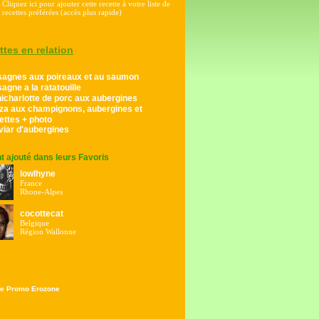
Cliquez ici pour ajouter cette recette à votre liste de
recettes préférées (accès plus rapide)
ttes en relation
sagnes aux poireaux et au saumon
agne a la ratatouille
icharlotte de porc aux aubergines
zza aux champignons, aubergines et
ettes + photo
viar d'aubergines
ont ajouté dans leurs Favoris
lowlhyne
France
Rhone-Alpes
cocottecat
Belgique
Région Wallonne
e Promo Erozone