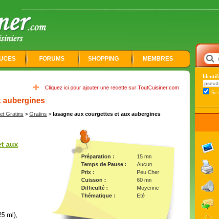
UCES
FORUMS
SHOPPING
MEMBRES
Identi
Cliquez ici pour ajouter une recette sur ToutCuisiner.com
Se 
x aubergines
t Gratins
>
Gratins
>
lasagne aux courgettes et aux aubergines
et aux
Préparation :
15 mn
Temps de Pause :
Aucun
Prix :
Peu Cher
Cuisson :
60 mn
Difficulté :
Moyenne
Thématique :
Eté
5 ml),