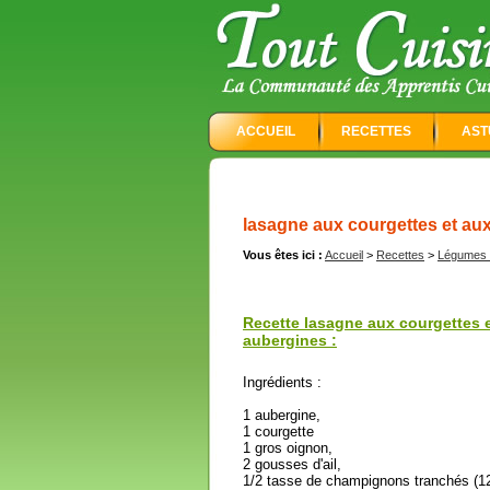
ACCUEIL
RECETTES
AST
lasagne aux courgettes et au
Vous êtes ici :
Accueil
>
Recettes
>
Légumes e
Recette lasagne aux courgettes 
aubergines :
Ingrédients :
1 aubergine,
1 courgette
1 gros oignon,
2 gousses d'ail,
1/2 tasse de champignons tranchés (12