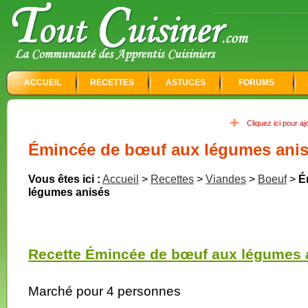
ACCUEIL
RECETTES
ASTUCES
FORUMS
Cliquez ici pour a
Émincée de bœuf aux légumes ani
Vous êtes ici :
Accueil
>
Recettes
>
Viandes
>
Boeuf
>
É
légumes anisés
Recette Émincée de bœuf aux légumes a
Marché pour 4 personnes