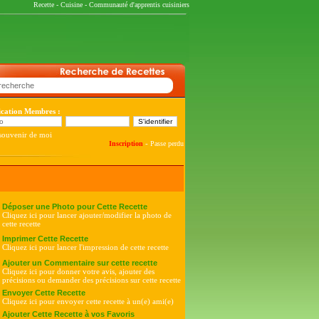
Recette
-
Cuisine
-
Communauté d'apprentis cuisiniers
fication Membres :
souvenir de moi
-
Inscription
Passe perdu
Déposer une Photo pour Cette Recette
Cliquez ici pour lancer ajouter/modifier la photo de
cette recette
Imprimer Cette Recette
Cliquez ici pour lancer l'impression de cette recette
Ajouter un Commentaire sur cette recette
Cliquez ici pour donner votre avis, ajouter des
précisions ou demander des précisions sur cette recette
Envoyer Cette Recette
Cliquez ici pour envoyer cette recette à un(e) ami(e)
Ajouter Cette Recette à vos Favoris