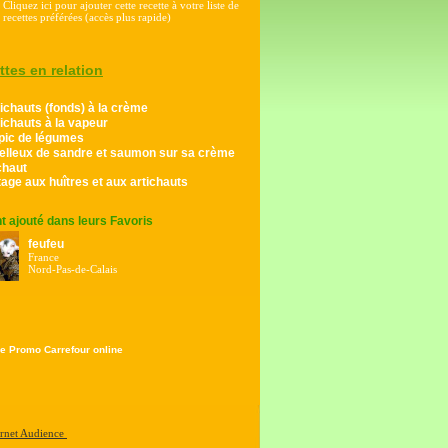
Cliquez ici pour ajouter cette recette à votre liste de
recettes préférées (accès plus rapide)
ttes en relation
ichauts (fonds) à la crème
ichauts à la vapeur
pic de légumes
elleux de sandre et saumon sur sa crème
chaut
age aux huîtres et aux artichauts
ont ajouté dans leurs Favoris
feufeu
France
Nord-Pas-de-Calais
e Promo Carrefour online