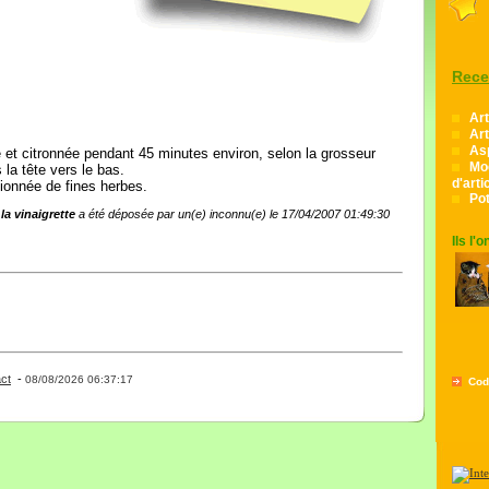
Rece
Art
Art
As
e et citronnée pendant 45 minutes environ, selon la grosseur
Mo
 la tête vers le bas.
d'arti
tionnée de fines herbes.
Pot
 la vinaigrette
a été déposée par un(e) inconnu(e) le 17/04/2007 01:49:30
Ils l'
ct
-
- 0 - 11 -
08/08/2026 06:37:17
Cod