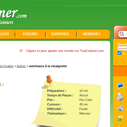
UCES
FORUMS
SHOPPING
MEMBRES
Identi
Cliquez ici pour ajouter une recette sur ToutCuisiner.com
Se 
t Gratins
>
Autres
>
artichauts à la vinaigrette
e :
Préparation :
10 mn
Temps de Pause :
Aucun
Prix :
Peu Cher
Cuisson :
45 mn
Difficulté :
Facile
Thématique :
Minceur