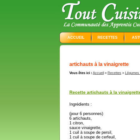
ACCUEIL
RECETTES
AST
artichauts à la vinaigrette
Vous êtes ici :
Accueil
>
Recettes
>
Légumes e
Recette artichauts à la vinaigrett
Ingrédients :
(pour 6 personnes)
6 artichauts,
1 citron,
sauce vinaigrette,
1 cuil à soupe de persil,
1 cuil à soupe de cerfeuil,