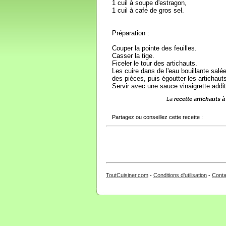
1 cuil à soupe d'estragon,
1 cuil à café de gros sel.
Préparation :
Couper la pointe des feuilles.
Casser la tige.
Ficeler le tour des artichauts.
Les cuire dans de l'eau bouillante salé
des pièces, puis égoutter les artichauts
Servir avec une sauce vinaigrette addi
La
recette artichauts à
Partagez ou conseillez cette recette :
ToutCuisiner.com
-
Conditions d'utilisation
-
Conta