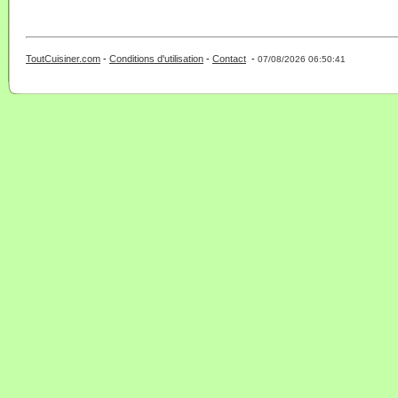
ToutCuisiner.com
-
Conditions d'utilisation
-
Contact
-
- 0 - 11 -
07/08/2026 06:50:41