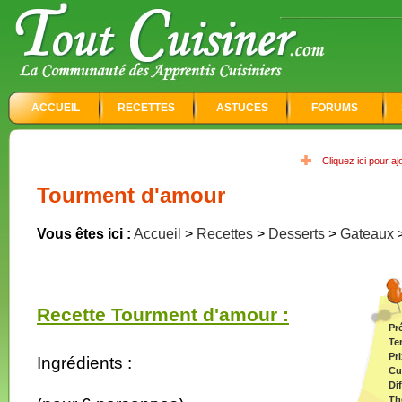
ACCUEIL
RECETTES
ASTUCES
FORUMS
Cliquez ici pour a
Tourment d'amour
Vous êtes ici :
Accueil
>
Recettes
>
Desserts
>
Gateaux
Recette Tourment d'amour :
Pr
Te
Pri
Ingrédients :
Cu
Dif
Th