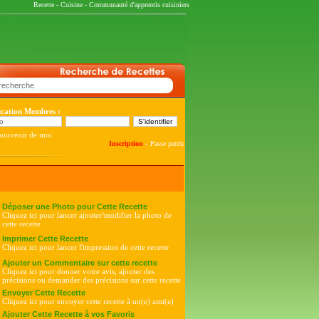
Recette
-
Cuisine
-
Communauté d'apprentis cuisiniers
fication Membres :
souvenir de moi
-
Inscription
Passe perdu
Déposer une Photo pour Cette Recette
Cliquez ici pour lancer ajouter/modifier la photo de
cette recette
Imprimer Cette Recette
Cliquez ici pour lancer l'impression de cette recette
Ajouter un Commentaire sur cette recette
Cliquez ici pour donner votre avis, ajouter des
précisions ou demander des précisions sur cette recette
Envoyer Cette Recette
Cliquez ici pour envoyer cette recette à un(e) ami(e)
Ajouter Cette Recette à vos Favoris