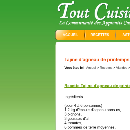
ACCUEIL
RECETTES
AST
Tajine d'agneau de printemps
Vous êtes ici :
Accueil
>
Recettes
>
Viandes
Recette Tajine d'agneau de print
Ingrédients :
(pour 4 à 6 personnes)
1,2 kg d'épaule d'agneau sans os,
3 oignons,
3 gousses d'ail,
4 tomates,
6 pommes de terre moyennes,