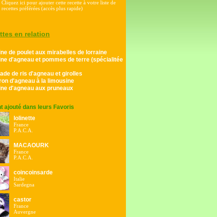
Cliquez ici pour ajouter cette recette à votre liste de
recettes préférées (accès plus rapide)
ttes en relation
ine de poulet aux mirabelles de lorraine
ine d'agneau et pommes de terre (spécialitée
ade de ris d'agneau et girolles
on d'agneau à la limousine
jine d'agneau aux pruneaux
ont ajouté dans leurs Favoris
lolinette
France
P.A.C.A.
MACAOURK
France
P.A.C.A.
coincoinsarde
Italie
Sardegna
castor
France
Auvergne