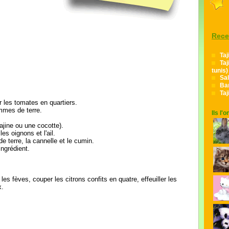
Rece
Taj
Taj
tunis)
Sal
Bar
Ta
r les tomates en quartiers.
mmes de terre.
Ils l'
tajine ou une cocotte).
s oignons et l'ail.
 terre, la cannelle et le cumin.
ingrédient.
es fèves, couper les citrons confits en quatre, effeuiller les
x.