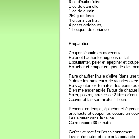
6 cs d'huile d'olive,
1 cc de cannelle,
1 cc de cumin,
250 g de fèves,
4 citrons confits,
4 petits artichauts,
1 bouquet de coriande.
Préparation :
Couper l'épaule en morceaux.
Peler et hacher les oignons et l'ail.
Ebouillanter, peler et épépiner et coupe
Eplucher et couper en gros dés les po
Faire chauffer l'huile d'olive (dans une 
Y dorer les morceaux de viandes avec le
Puis ajouter les tomates, les pommes de
Bien mélanger après l'ajout de chaque 
Saler, poivrer, arroser de 2 litres d'eau.
Couvrir et laisser mijoter 1 heure
Pendant ce temps, éplucher et égrener l
artichauts et couper les coeurs en deu
Les ajouter dans le tajine.
Cuire encore 30 minutes.
Goûter et rectifier l'assaisonnement.
Laver, équeuter et ciseler la coriande.