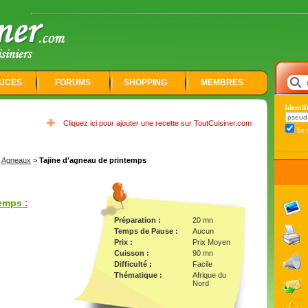
UCES
FORUMS
SHOPPING
MEMBRES
Identi
Cliquez ici pour ajouter une recette sur ToutCuisiner.com
Se 
>
Agneaux
>
Tajine d'agneau de printemps
emps :
Préparation :
20 mn
Temps de Pause :
Aucun
Prix :
Prix Moyen
Cuisson :
90 mn
Difficulté :
Facile
Thématique :
Afrique du
Nord