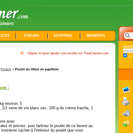
UCES
FORUMS
SHOPPING
MEMBRES
Identi
Cliquez ici pour ajouter une recette sur ToutCuisiner.com
Se 
>
Poulets
>
Poulet au tilleul en papillote
ote :
kg environ, 5
, 1/2 verre de vin blanc sec, 100 g de crème fraiche, 1
urre avec
alez et poivrez, puis tartinez le poulet de ce beurre au
 troisième sachet à l'intérieur du poulet que vous