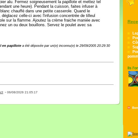
pier alu. Fermez soigneusement la papillote et mettez tel
pendant une heure). Pendant la cuisson, faites infuser à
n blanc chauffé dans une petite casserole. Quand le
e, déglacez celle-ci avec l'infusion concentrée de tilleul
role sur la flamme. Ajoutez la crème fraiche maniée avec
Rece
onnez un ou deux bouillons. Servez le poulet avec sa
Lap
Pou
Côt
ul en papillote
a été déposée par un(e) inconnu(e) le 29/09/2005 20:29:30
Sup
Pou
pomme
Ils l'
ct
-
- 0 - 11 -
06/08/2026 21:05:17
Bon