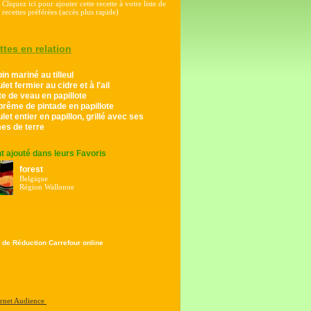
Cliquez ici pour ajouter cette recette à votre liste de
recettes préférées (accès plus rapide)
ttes en relation
in mariné au tilleul
let fermier au cidre et à l'ail
e de veau en papillote
rême de pintade en papillote
let entier en papillon, grillé avec ses
s de terre
ont ajouté dans leurs Favoris
forest
Belgique
Région Wallonne
 de Réduction Carrefour online