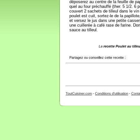
déposerez au centre de la feuille de pa
quel au four préchauffé (ther. 5 1/2. 6 
couvert 2 sachets de tilleul dans le vi
poulet est cuit, sortez-le de la papillot
et versez le jus dans une petite casse
une cuillerée à café rase de farine. D
sauce au tilleul.
La
recette Poulet au tille
Partagez ou conseillez cette recette :
ToutCuisiner.com
-
Conditions d'utilisation
-
Conta