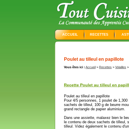
ACCUEIL
RECETTES
AST
Poulet au tilleul en papillote
Vous êtes ici :
Accueil
>
Recettes
>
Volailles
Recette Poulet au tilleul en papill
Poulet au tilleul en papillote
Pour 4/5 personnes, 1 poulet de 1,300 
sachets de tilleul, 100 g de beurre mou
grand rectangle de papier aluminium.
Dans une assiette, malaxez bien le be
le contenu de deux sachets de tilleul, s
tilleul. Videz également le contenu d'un