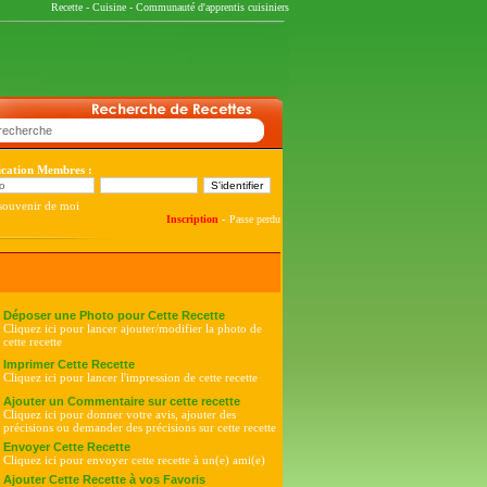
Recette
-
Cuisine
-
Communauté d'apprentis cuisiniers
fication Membres :
souvenir de moi
-
Inscription
Passe perdu
Déposer une Photo pour Cette Recette
Cliquez ici pour lancer ajouter/modifier la photo de
cette recette
Imprimer Cette Recette
Cliquez ici pour lancer l'impression de cette recette
Ajouter un Commentaire sur cette recette
Cliquez ici pour donner votre avis, ajouter des
précisions ou demander des précisions sur cette recette
Envoyer Cette Recette
Cliquez ici pour envoyer cette recette à un(e) ami(e)
Ajouter Cette Recette à vos Favoris