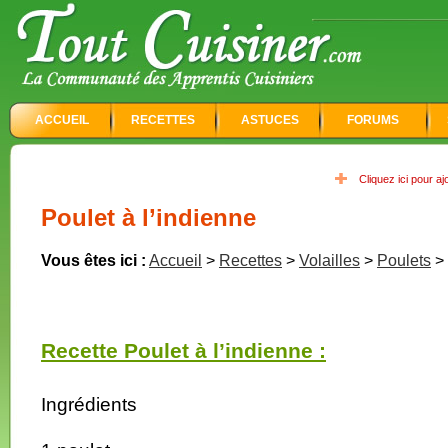
ACCUEIL
RECETTES
ASTUCES
FORUMS
Cliquez ici pour a
Poulet à l’indienne
Vous êtes ici :
Accueil
>
Recettes
>
Volailles
>
Poulets
>
Recette Poulet à l’indienne :
Ingrédients