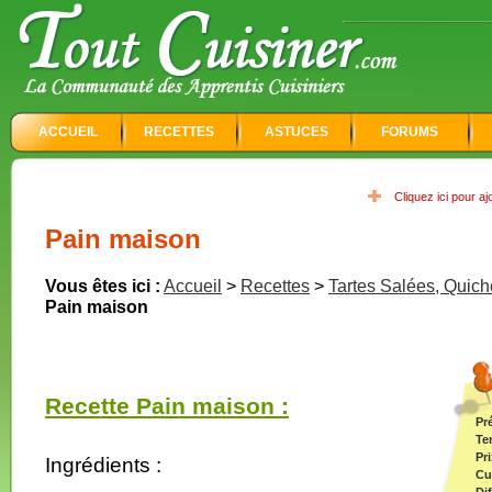
ACCUEIL
RECETTES
ASTUCES
FORUMS
Cliquez ici pour a
Pain maison
Vous êtes ici :
Accueil
>
Recettes
>
Tartes Salées, Quich
Pain maison
Recette Pain maison :
Pr
Te
Pri
Ingrédients :
Cu