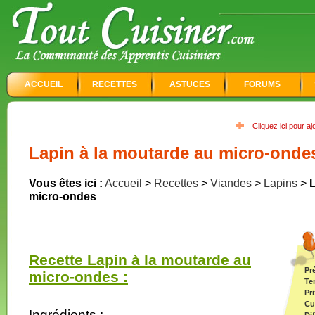
ACCUEIL
RECETTES
ASTUCES
FORUMS
Cliquez ici pour a
Lapin à la moutarde au micro-onde
Vous êtes ici :
Accueil
>
Recettes
>
Viandes
>
Lapins
>
L
micro-ondes
Recette Lapin à la moutarde au
Pr
micro-ondes :
Te
Pri
Cu
Ingrédients :