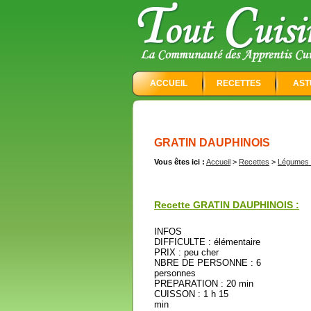
ACCUEIL
RECETTES
AST
GRATIN DAUPHINOIS
Vous êtes ici :
Accueil
>
Recettes
>
Légumes e
Recette GRATIN DAUPHINOIS :
INFOS
DIFFICULTE : élémentaire
PRIX : peu cher
NBRE DE PERSONNE : 6
personnes
PREPARATION : 20 min
CUISSON : 1 h 15
min