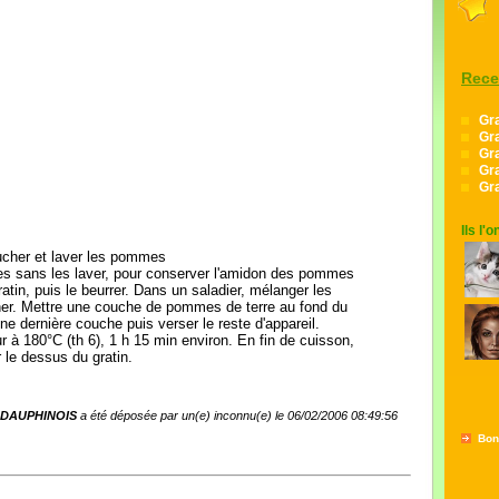
Rece
Gra
Gra
Gra
Gra
Gra
Ils l'
er et laver les pommes
ces sans les laver, pour conserver l'amidon des pommes
 gratin, puis le beurrer. Dans un saladier, mélanger les
ner. Mettre une couche de pommes de terre au fond du
une dernière couche puis verser le reste d'appareil.
 à 180°C (th 6), 1 h 15 min environ. En fin de cuisson,
 le dessus du gratin.
N DAUPHINOIS
a été déposée par un(e) inconnu(e) le 06/02/2006 08:49:56
Bon