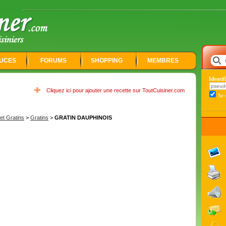
UCES
FORUMS
SHOPPING
MEMBRES
Identi
Cliquez ici pour ajouter une recette sur ToutCuisiner.com
Se 
t Gratins
>
Gratins
>
GRATIN DAUPHINOIS