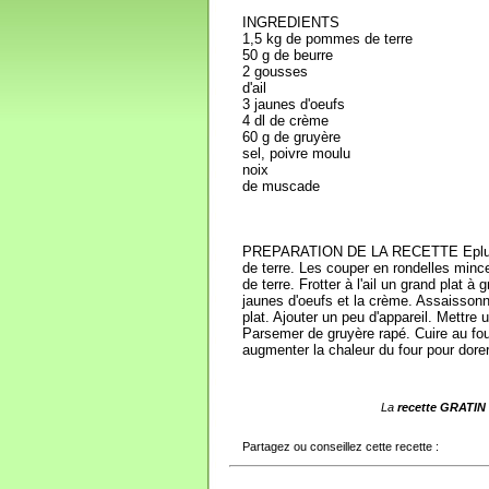
INGREDIENTS
1,5 kg de pommes de terre
50 g de beurre
2 gousses
d'ail
3 jaunes d'oeufs
4 dl de crème
60 g de gruyère
sel, poivre moulu
noix
de muscade
PREPARATION DE LA RECETTE Epluch
de terre. Les couper en rondelles min
de terre. Frotter à l'ail un grand plat à
jaunes d'oeufs et la crème. Assaisson
plat. Ajouter un peu d'appareil. Mettre 
Parsemer de gruyère rapé. Cuire au four
augmenter la chaleur du four pour dorer
La
recette GRATI
Partagez ou conseillez cette recette :