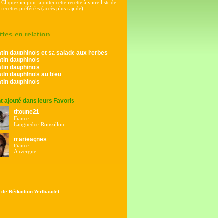
Cliquez ici pour ajouter cette recette à votre liste de
recettes préférées (accès plus rapide)
ttes en relation
tin dauphinois et sa salade aux herbes
tin dauphinois
tin dauphinois
tin dauphinois au bleu
tin dauphinois
ont ajouté dans leurs Favoris
titoune21
France
Languedoc-Roussillon
marieagnes
France
Auvergne
 de Réduction Vertbaudet