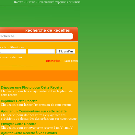
Recette
-
Cuisine
-
Communauté d'apprentis cuisiniers
fication Membres :
souvenir de moi
-
Inscription
Passe perdu
Déposer une Photo pour Cette Recette
Cliquez ici pour lancer ajouter/modifier la photo de
cette recette
Imprimer Cette Recette
Cliquez ici pour lancer l'impression de cette recette
Ajouter un Commentaire sur cette recette
Cliquez ici pour donner votre avis, ajouter des
précisions ou demander des précisions sur cette recette
Envoyer Cette Recette
Cliquez ici pour envoyer cette recette à un(e) ami(e)
Ajouter Cette Recette à vos Favoris