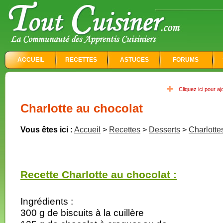
ACCUEIL
RECETTES
ASTUCES
FORUMS
Cliquez ici pour a
Charlotte au chocolat
Vous êtes ici :
Accueil
>
Recettes
>
Desserts
>
Charlotte
Recette Charlotte au chocolat :
Ingrédients :
300 g de biscuits à la cuillère