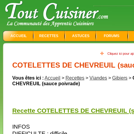
ACCUEIL
RECETTES
ASTUCES
FORUMS
Cliquez ici pour a
COTELETTES DE CHEVREUIL (sauce
Vous êtes ici :
Accueil
>
Recettes
>
Viandes
>
Gibiers
>
CHEVREUIL (sauce poivrade)
Recette COTELETTES DE CHEVREUIL (sa
INFOS
DIFFICULTE : difficile