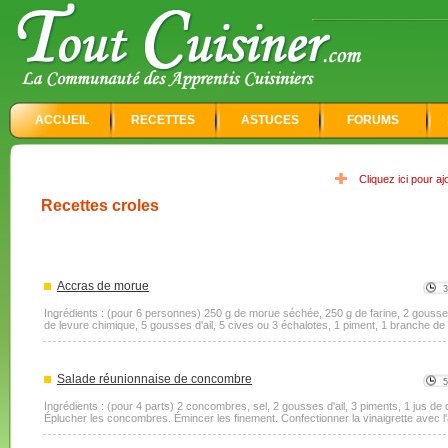
ACCUEIL
RECETTES
ASTUCES
FORUMS
Cliquez ici pour a
Recettes croles
Accras de morue
Ingrédients : (pour 6 personnes) 250 g de morue séchée, 250 g de farine, 2 gousse
de levure chimique, 5 gousses d'ail, 5 cives ou 3 échalotes, 1 piment, 1 branche de 
Salade réunionnaise de concombre
Ingrédients : (pour 4 parts) 2 concombres, sel, 2 gousses d'ail, 3 piments, 1 jus de ci
Éplucher les concombres. Émincer les finement. Confectionner la vinaigrette avec l'ai