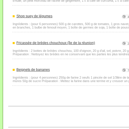
d'huile, un petit morceau de racine de gingembre, 1 c à café de curcuma, 1 c à café 
Shop suey de légumes
Ingrédients : (pour 6 personnes) 500 g de carottes, 500 g de tomates, 1 gros navet, 
en branches, 1 bulbe de fenouil moyen, 1 boîte de germes de soja, 1 boîte de pou
Fricassée de brèdes chouchoux (île de la réunion)
Ingrédients : 2 bottes de brèdes chouchou, 100 d'oignon, 20 g d'ail, sel, poivre, 20 g 
Préparation : Nettoyez les brèdes en ne conservant que les parties les plus tendres : 
Beignets de bananes
Ingrédients : (pour 4 personnes) 250g de farine 2 oeufs 1 pincée de sel 1/3litre de l
mûres 50g de sucre Préparation : Mettez la farine dans une terrine et y creuser un pu