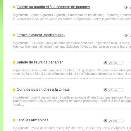
Galette au boudin et à la compote de pommes
Ingrédients : (pour 1 galette) 1 galette, 1 morceau de boudin noir, 1 pomme, 1 pointe
à 2 cuillerées à soupe de sucre en poudre. Préparation : Pelez la pomme et coupez-
Féroce d'avocat (martiniquais)
Ingrédients : 1 avocat, 300 g de chair de morue dessalée, 2 gousses d' ail, 3 cives, 
Hachez finement : ail, oignon, piment. Epluchez l'avocat, l'écraser avec une fourch
Salade de fleurs de bananier
20 mn
Iingrédients : 4 fleurs de bananiers fraîches, 100 g de porc, 25 g de cacahuètes gri
coco râpée et rôtie, 3 cs d'ail émincé et frit, 2 cs d'échalotes émincées et frites, 4 p
Curry de pois chiches a la tomate
40 mn
Ingrédients (pour 4 personnes) : 2 cuillères à soupe d'huile 2 oignons émincés 4 g
piment en poudre (ou quelques gouttes de sauce pimentée) 1 cuillère à café de papr
moulu...
Lentilles aux épices
25 mn
Ingrédients : 250 g de lentilles roses, 1/2 litre d'eau, 2 poivrons verts, 2 tomates, 1