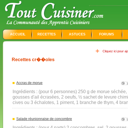
ACCUEIL
RECETTES
ASTUCES
FORUMS
Cliquez ici pour a
Recettes cr��oles
Accras de morue
Ingrédients : (pour 6 personnes) 250 g de morue séchée, 
gousses d'ail écrasées, 2 oeufs, ½ sachet de levure chimi
cives ou 3 échalotes, 1 piment, 1 branche de thym, 4 branc
Salade réunionnaise de concombre
Ingrédients : (pour 4 parts) 2 concombres, sel, 2 gousses d