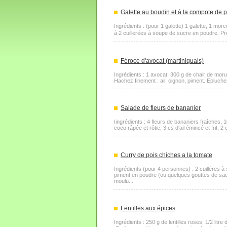
Galette au boudin et à la compote de
Ingrédients : (pour 1 galette) 1 galette, 1 mor
à 2 cuillerées à soupe de sucre en poudre. Pr
Féroce d'avocat (martiniquais)
Ingrédients : 1 avocat, 300 g de chair de morue
Hachez finement : ail, oignon, piment. Epluche
Salade de fleurs de bananier
Iingrédients : 4 fleurs de bananiers fraîches,
coco râpée et rôtie, 3 cs d'ail émincé et frit, 2
Curry de pois chiches a la tomate
Ingrédients (pour 4 personnes) : 2 cuillères 
piment en poudre (ou quelques gouttes de sauc
moulu...
Lentilles aux épices
Ingrédients : 250 g de lentilles roses, 1/2 litr