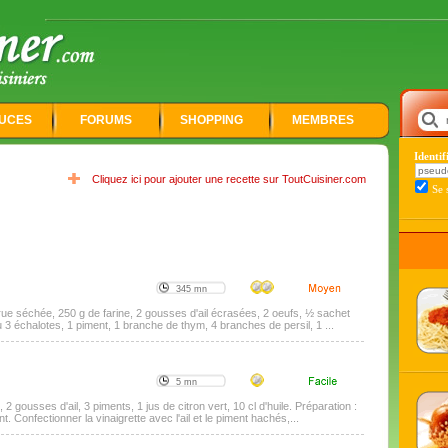
UCES
FORUMS
SHOPPING
MEMBRES
Identi
Cliquez ici pour ajouter une recette sur ToutCuisiner.com
Se 
345 mn
ue séchée, 250 g de farine, 2 gousses d'ail écrasées, 2 oeufs, ½ sachet
u 3 échalotes, 1 piment, 1 branche de thym, 4 branches de persil, 1 ...
5 mn
2 gousses d'ail, 3 piments, 1 jus de citron vert, 10 cl d'huile. Préparation :
 Confectionner la vinaigrette avec l'ail et le piment hachés,...