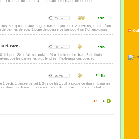
re, 1 c à café de curcuma, 1 c à café de curry en poudre. sel, ...
45 mn
ttes, 500 g de tomates, 1 gros navet, 4 poireaux, 2 poivrons, 1 petit céleri
te de germes de soja, 1 boîte de pousse de bambou 6 ou 7 champignons ...
Cod
 la réunion)
20 mn
'oignon, 20 g d'ail, sel, poivre, 20 g de gingembre frais, 5 cl d'huile.
ant que les parties les plus tendres : l' extrémité des tiges et ...
75 mn
e 2 oeufs 1 pincée de sel 1/3litre de lait 1 cuill.à soupe de rhum 4 bananes
ne dans une terrine et y creuser un puits, et y mettre les oeufs battu...
1
2
3
4