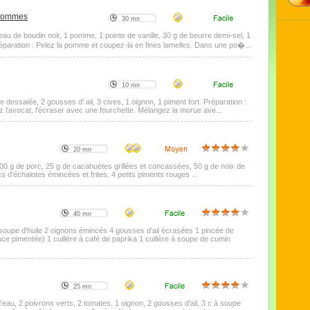
 pommes
30 mn
ceau de boudin noir, 1 pomme, 1 pointe de vanille, 30 g de beurre demi-sel, 1
éparation : Pelez la pomme et coupez-la en fines lamelles. Dans une po�...
10 mn
 dessalée, 2 gousses d' ail, 3 cives, 1 oignon, 1 piment fort. Préparation :
z l'avocat, l'écraser avec une fourchette. Mélangez la morue ave...
20 mn
 100 g de porc, 25 g de cacahuètes grillées et concassées, 50 g de noix de
 cs d'échalotes émincées et frites, 4 petits piments rouges ...
40 mn
à soupe d'huile 2 oignons émincés 4 gousses d'ail écrasées 1 pincée de
e pimentée) 1 cuillère à café de paprika 1 cuillère à soupe de cumin
25 mn
e d'eau, 2 poivrons verts, 2 tomates, 1 oignon, 2 gousses d'ail, 3 c à soupe