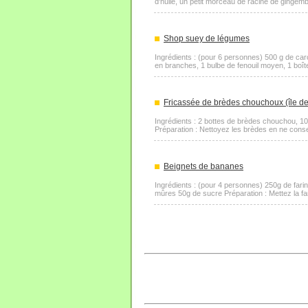
d'huile, un petit morceau de racine de gingemb
Shop suey de légumes
Ingrédients : (pour 6 personnes) 500 g de caro
en branches, 1 bulbe de fenouil moyen, 1 boî
Fricassée de brèdes chouchoux (île de
Ingrédients : 2 bottes de brèdes chouchou, 100 d
Préparation : Nettoyez les brèdes en ne conserv
Beignets de bananes
Ingrédients : (pour 4 personnes) 250g de farin
mûres 50g de sucre Préparation : Mettez la fari