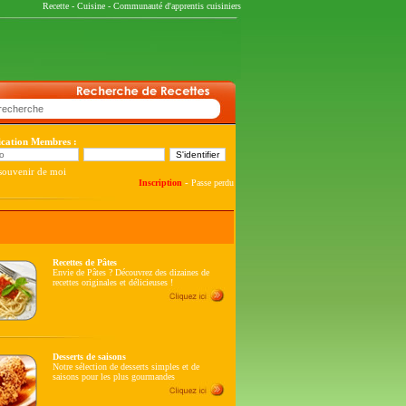
Recette
-
Cuisine
-
Communauté d'apprentis cuisiniers
fication Membres :
souvenir de moi
-
Inscription
Passe perdu
Recettes de Pâtes
Envie de Pâtes ? Découvrez des dizaines de
recettes originales et délicieuses !
Desserts de saisons
Notre sélection de desserts simples et de
saisons pour les plus gourmandes