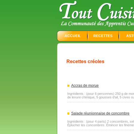
ACCUEIL
RECETTES
AST
Recettes créoles
Accras de morue
Ingrédients : (pour 6 personnes) 250 g de mor
de levure chimique, 5 gousses d'ail, 5 cives o
Salade réunionnaise de concombre
Ingrédients : (pour 4 parts) 2 concombres, sel, 
Éplucher les concombres. Émincer les finement.