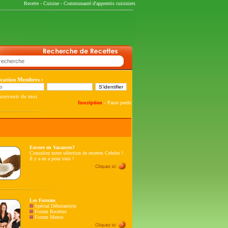
Recette
-
Cuisine
-
Communauté d'apprentis cuisiniers
fication Membres :
souvenir de moi
-
Inscription
Passe perdu
Encore en Vacances?
Consultez notre sélection de recettes Créoles !
Il y a en a pour tous !
Les Forums
Spécial Débutant(e)s
Forum Recettes
Forum Menus