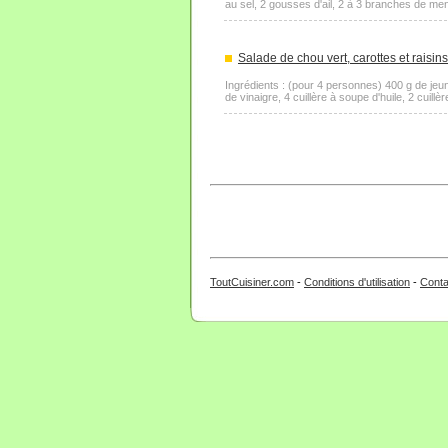
au sel, 2 gousses d'ail, 2 à 3 branches de menth
Salade de chou vert, carottes et raisins
Ingrédients : (pour 4 personnes) 400 g de jeun
de vinaigre, 4 cuillère à soupe d'huile, 2 cuill
ToutCuisiner.com
-
Conditions d'utilisation
-
Conta