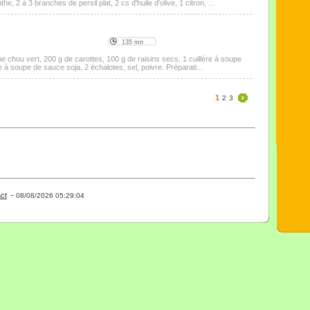
e, 2 à 3 branches de persil plat, 2 cs d'huile d'olive, 1 citron, ...
135 mn
e chou vert, 200 g de carottes, 100 g de raisins secs, 1 cuillère à soupe
ère à soupe de sauce soja, 2 échalotes, sel, poivre. Préparati...
1
2
3
ct
-
- 0 - 11 -
08/08/2026 05:29:04