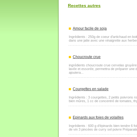
Recettes autres
Amour facile de soja
Ingrédients : 250g de coeur d'artichaud en boi
dans une jatte avec une vinaigrette aux herbes
Choucroute crue
ingrédients choucroute crue cervelas gruyère
lavée et essorée, permettra de préparer une 
ajoutera...
Courgettes en salade
Ingrédients : 3 courgettes, 2 petits poivrons ro
bien mûres, 1 cc de concentré de tomates, thym
Epinards aux foies de volailles
Ingrédients : 600 g d'épinards bien tendre 6 foie
de vin 3 pincées de curry sel poivre Préparatio