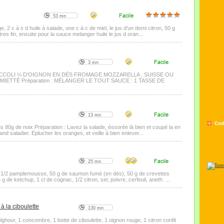
53 mn
e, 2 c à s d huile à salade, une c à c de miel, le jus d'un demi citron, 50 g
tres fin, ensuite pour la sauce melanger huile le jus d oran...
3 mn
BROCCOLI ¼ D’OIGNON EN DÉS FROMAGE MOZZARELLA , SUISSE OU
IETTÉ Préparation : MÉLANGER LE TOUT SAUCE : 1 TASSE DE
13 mn
Cod
es 80g de noix Préparation : Lavez la salade, éssorée là bien et coupé la en
d saladier. Eplucher les oranges, et veille à bien enlever...
25 mn
y, 1/2 pamplemousse, 50 g de saumon fumé (en dés), 50 g de crevettes
 de ketchup, 1 cl de cognac, 1/2 citron, sel, poivre, cerfeuil, aneth. ...
 la ciboulette
130 mn
ghour, 1 concombre, 1 botte de ciboulette, 1 oignon rouge, 1 citron confit