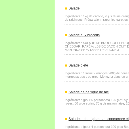
Salade
Ingrédients : 1kg de carotte, le jus d une orang
de raisin sec. Préparation : raper les carottes 
Salade aux brocolis
Ingrédients : SALADE DE BROCCOLI 1 
CHEDDAR, RAPÉ ½ LBS DE BACON CUIT ÉM
MAYONNAISE ¼ TASSE DE SUCRE 3 ...
Salade d'été
Ingrédients : 1 laitue 2 oranges 200g de ceris
morceaux pas trop gros. Mettez la dans un gran
Salade de baltique de blé
Ingrédients : (pour 6 personnes) 125 g d'Ebl
roses, 50 g de surimi, 75 g de mayonnaise, 25 g
Salade de boulghour au concombre et à
Ingrédients : (pour 4 personnes) 100 g de Boul