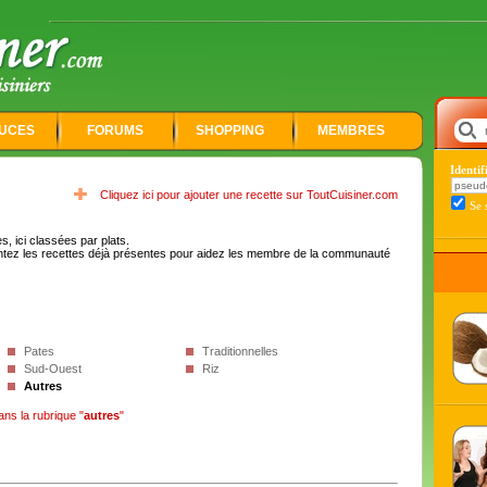
UCES
FORUMS
SHOPPING
MEMBRES
Identi
Cliquez ici pour ajouter une recette sur ToutCuisiner.com
Se 
, ici classées par plats.
tez les recettes déjà présentes pour aidez les membre de la communauté
Pates
Traditionnelles
Sud-Ouest
Riz
Autres
ans la rubrique "
autres
"