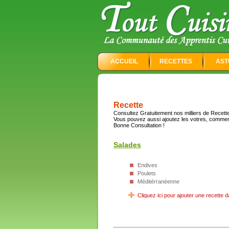
ACCUEIL
RECETTES
AST
Recette
Consultez Gratuitement nos milliers de Recettes
Vous pouvez aussi ajoutez les votres, commen
Bonne Consultation !
Salades
Endives
Poulets
Méditérranéenne
Cliquez ici pour ajouter une recette d