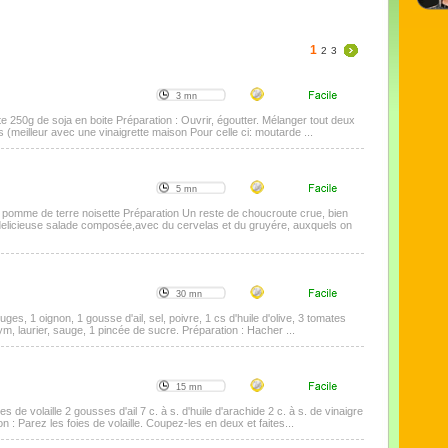
1
2
3
3 mn
te 250g de soja en boite Préparation : Ouvrir, égoutter. Mélanger tout deux
 (meilleur avec une vinaigrette maison Pour celle ci: moutarde ...
5 mn
 pomme de terre noisette Préparation Un reste de choucroute crue, bien
delicieuse salade composée,avec du cervelas et du gruyére, auxquels on
30 mn
uges, 1 oignon, 1 gousse d'ail, sel, poivre, 1 cs d'huile d'olive, 3 tomates
, laurier, sauge, 1 pincée de sucre. Préparation : Hacher ...
15 mn
s de volaille 2 gousses d'ail 7 c. à s. d'huile d'arachide 2 c. à s. de vinaigre
n : Parez les foies de volaille. Coupez-les en deux et faites...