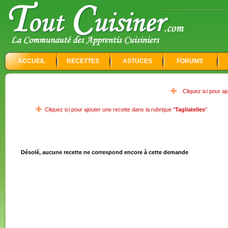
ACCUEIL
RECETTES
ASTUCES
FORUMS
Cliquez ici pour a
Cliquez ici pour ajouter une recette dans la rubrique "
Tagliatelles
"
Désolé, aucune recette ne correspond encore à cette demande