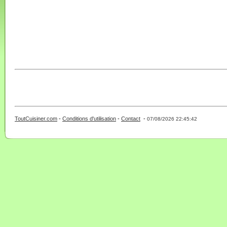
ToutCuisiner.com
-
Conditions d'utilisation
-
Contact
-
- 0 - 11 -
07/08/2026 22:45:42