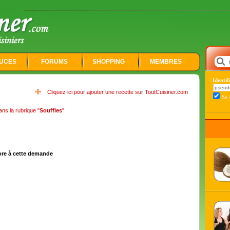
UCES
FORUMS
SHOPPING
MEMBRES
Identi
Cliquez ici pour ajouter une recette sur ToutCuisiner.com
Se 
ans la rubrique "
Souffles
"
ore à cette demande