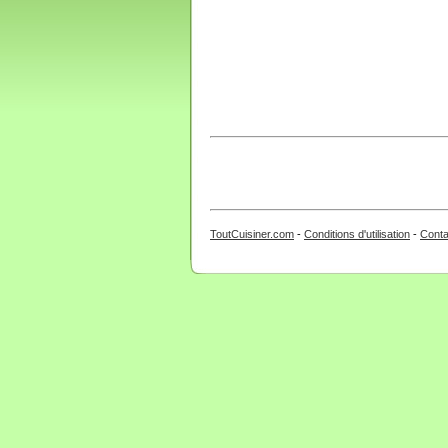
ToutCuisiner.com
-
Conditions d'utilisation
-
Conta