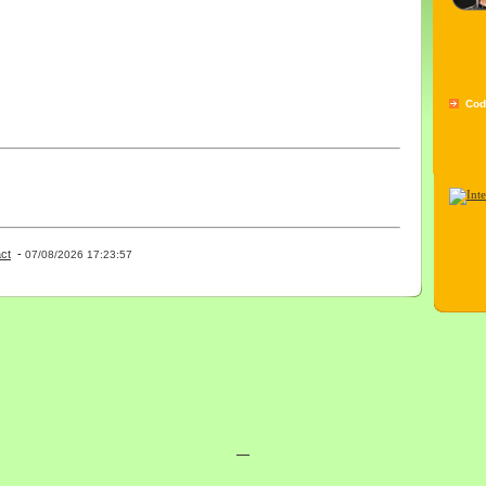
Cod
ct
-
- 0 - 11 -
07/08/2026 17:23:57
__