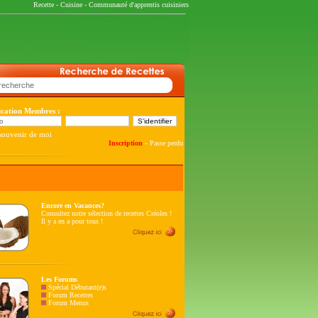
Recette
-
Cuisine
-
Communauté d'apprentis cuisiniers
fication Membres :
souvenir de moi
-
Inscription
Passe perdu
Encore en Vacances?
Consultez notre sélection de recettes Créoles !
Il y a en a pour tous !
Les Forums
Spécial Débutant(e)s
Forum Recettes
Forum Menus