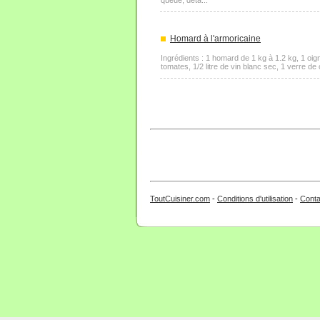
queue, déta...
Homard à l'armoricaine
Ingrédients : 1 homard de 1 kg à 1.2 kg, 1 oign
tomates, 1/2 litre de vin blanc sec, 1 verre de
ToutCuisiner.com
-
Conditions d'utilisation
-
Conta