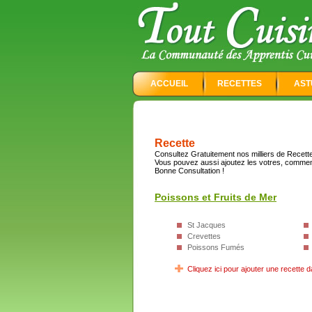
ACCUEIL
RECETTES
AST
Recette
Consultez Gratuitement nos milliers de Recettes
Vous pouvez aussi ajoutez les votres, commen
Bonne Consultation !
Poissons et Fruits de Mer
St Jacques
Crevettes
Poissons Fumés
Cliquez ici pour ajouter une recette d