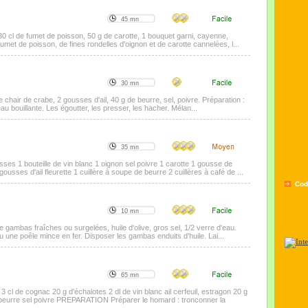
45 mn
30 cl de fumet de poisson, 50 g de carotte, 1 bouquet garni, cayenne,
fumet de poisson, de fines rondelles d'oignon et de carotte cannelées, l...
30 mn
e chair de crabe, 2 gousses d'ail, 40 g de beurre, sel, poivre. Préparation :
eau bouillante. Les égoutter, les presser, les hacher. Mélan...
35 mn
sses 1 bouteille de vin blanc 1 oignon sel poivre 1 carotte 1 gousse de
gousses d'ail fleurette 1 cuillère à soupe de beurre 2 cuillères à café de ...
Cod
10 mn
 gambas fraîches ou surgelées, huile d'olive, gros sel, 1/2 verre d'eau.
u une poêle mince en fer. Disposer les gambas enduits d'huile. Lai...
65 mn
cl de cognac 20 g d'échalotes 2 dl de vin blanc ail cerfeuil, estragon 20 g
 beurre sel poivre PREPARATION Préparer le homard : tronconner la