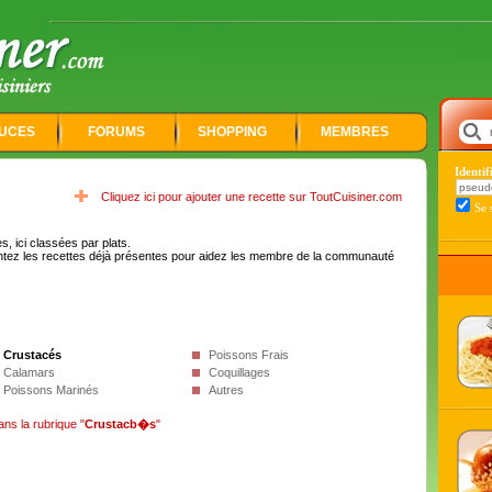
UCES
FORUMS
SHOPPING
MEMBRES
Identi
Cliquez ici pour ajouter une recette sur ToutCuisiner.com
Se 
, ici classées par plats.
tez les recettes déjà présentes pour aidez les membre de la communauté
Crustacés
Poissons Frais
Calamars
Coquillages
Poissons Marinés
Autres
ans la rubrique "
Crustacb�s
"