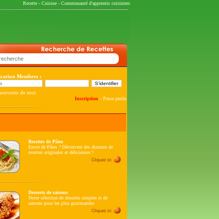
Recette
-
Cuisine
-
Communauté d'apprentis cuisiniers
fication Membres :
souvenir de moi
-
Inscription
Passe perdu
Recettes de Pâtes
Envie de Pâtes ? Découvrez des dizaines de
recettes originales et délicieuses !
Desserts de saisons
Notre sélection de desserts simples et de
saisons pour les plus gourmandes