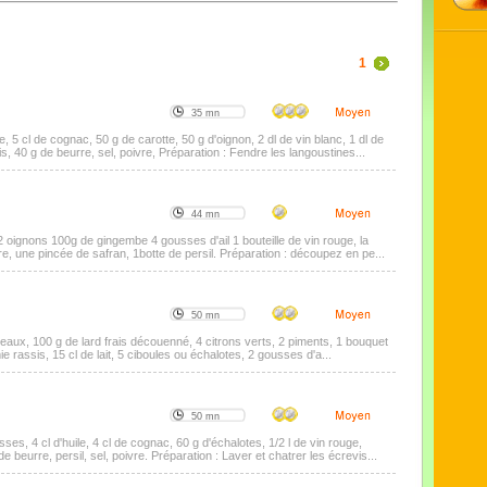
1
35 mn
ve, 5 cl de cognac, 50 g de carotte, 50 g d'oignon, 2 dl de vin blanc, 1 dl de
s, 40 g de beurre, sel, poivre, Préparation : Fendre les langoustines...
44 mn
 oignons 100g de gingembe 4 gousses d'ail 1 bouteille de vin rouge, la
e, une pincée de safran, 1botte de persil. Préparation : découpez en pe...
50 mn
rteaux, 100 g de lard frais découenné, 4 citrons verts, 2 piments, 1 bouquet
mie rassis, 15 cl de lait, 5 ciboules ou échalotes, 2 gousses d'a...
50 mn
ses, 4 cl d'huile, 4 cl de cognac, 60 g d'échalotes, 1/2 l de vin rouge,
 beurre, persil, sel, poivre. Préparation : Laver et chatrer les écrevis...