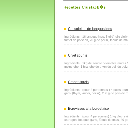
Recettes Crustacb�s
Cassolettes de langoustines
Ingrédients : 16 langoustines, 5 cl d'huile d'oli
fumet de poisson, 20 g de persil, fecule de mai
Civet zourite
Ingrédients : 1kg de zourite 5 tomates mûres 2
moins cher 1 branche de thym,du sel, du poivr
Crabes farcis
Ingrédients : (pour 4 personnes ) 4 petits tou
garni (thym, laurier, persil), 200 g de pain de 
Ecrevisses à la bordelaise
Ingrédients : (pour 4 personnes) 1 kg d'écrevis
estragon, bouquet garni, fécule de mais, 40 g de