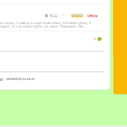
55 mn
on moyen, 2 cuillères à soupe d'huile d'olive, 3 échalotes grises, 3
 cognac, 20 cl de crème fraîche, sel, poivre. Préparation : Ebo...
1
ct
-
- 0 - 11 -
08/08/2026 03:44:45