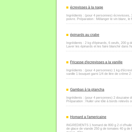
écrevisses à la nage
Ingrédients : (pour 4 personnes) écrevisses, 
poivre. Préparation : Mélanger le vin blanc, le 
épinards au crabe
Ingrédients : 2 kg d'épinards, 6 oeufs, 200 g d
Laver les épinards et les faire blanchir dans l'
Fricasse d'ecrevisses a la vanille
Ingrédients : (pour 4 personnes) 1 kg d'écrevi
vanille 1 bouquet garni 1/4 de litre de crème 2 
Gambas à la plancha
Ingrédients : (pour 4 personnes) 2 douzaine de
Préparation : Huiler une tôle à bords relevés o
Homard a l'americaine
INGREDIENTS 1 homard de 800 g 2 cl d'huile 3 
de glace de viande 250 g de tomates 40 g de