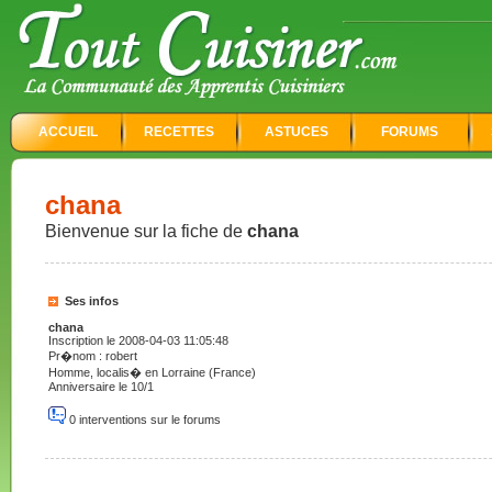
ACCUEIL
RECETTES
ASTUCES
FORUMS
chana
Bienvenue sur la fiche de
chana
Ses infos
chana
Inscription le 2008-04-03 11:05:48
Pr�nom : robert
Homme, localis� en Lorraine (France)
Anniversaire le 10/1
0 interventions sur le forums