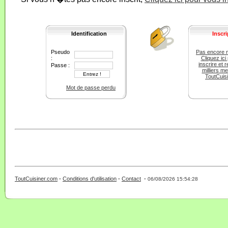
Identification
Inscri
Pseudo
Pas encore 
:
Cliquez ici
inscrire et r
Passe :
milliers m
ToutCuis
Mot de passe perdu
ToutCuisiner.com
-
Conditions d'utilisation
-
Contact
-
- 0 - 11 -
06/08/2026 15:54:28