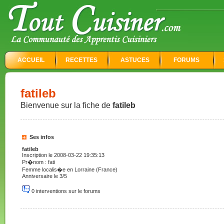
ACCUEIL
RECETTES
ASTUCES
FORUMS
fatileb
Bienvenue sur la fiche de
fatileb
Ses infos
fatileb
Inscription le 2008-03-22 19:35:13
Pr�nom : fati
Femme localis�e en Lorraine (France)
Anniversaire le 3/5
0 interventions sur le forums