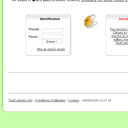
Identification
Inscri
Pseudo
Pas encore 
:
Cliquez ici
inscrire et r
Passe :
milliers m
ToutCuis
Mot de passe perdu
ToutCuisiner.com
-
Conditions d'utilisation
-
Contact
-
- 0 - 11 -
08/08/2026 13:27:18