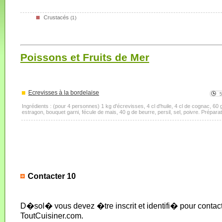
Crustacés
(1)
Poissons et Fruits de Mer
Ecrevisses à la bordelaise
Ingrédients : (pour 4 personnes) 1 kg d'écrevisses, 4 cl d'huile, 4 cl de cognac, 60 g
estragon, bouquet garni, fécule de mais, 40 g de beurre, persil, sel, poivre. Préparati
Contacter 10
D�sol� vous devez �tre inscrit et identifi� pour conta
ToutCuisiner.com.