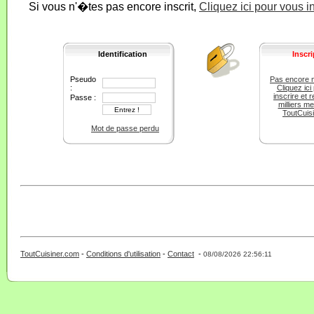
Si vous n'�tes pas encore inscrit,
Cliquez ici pour vous i
Identification
Inscri
Pseudo
Pas encore 
:
Cliquez ici
inscrire et r
Passe :
milliers m
ToutCuis
Mot de passe perdu
ToutCuisiner.com
-
Conditions d'utilisation
-
Contact
-
- 0 - 11 -
08/08/2026 22:56:11