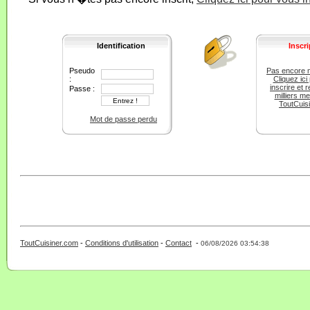
Identification
Inscri
Pseudo
Pas encore 
:
Cliquez ici
inscrire et r
Passe :
milliers m
ToutCuis
Mot de passe perdu
ToutCuisiner.com
-
Conditions d'utilisation
-
Contact
-
- 0 - 11 -
06/08/2026 03:54:38