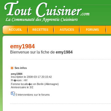
ACCUEIL
RECETTES
ASTUCES
FORUMS
emy1984
Bienvenue sur la fiche de
emy1984
Ses infos
emy1984
Inscription le 2008-03-17 20:15:42
Pr�nom : rfrf
Femme localis�e en Berlin (Allemagne)
Anniversaire le 3/2
0 interventions sur le forums