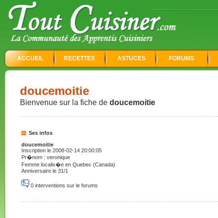
ACCUEIL
RECETTES
ASTUCES
FORUMS
doucemoitie
Bienvenue sur la fiche de
doucemoitie
Ses infos
doucemoitie
Inscription le 2008-02-14 20:00:05
Pr�nom : veronique
Femme localis�e en Quebec (Canada)
Anniversaire le 31/1
0 interventions sur le forums