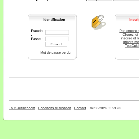
Identification
Inscri
Pseudo
Pas encore 
:
Cliquez ici
inscrire et r
Passe :
milliers m
ToutCuis
Mot de passe perdu
ToutCuisiner.com
-
Conditions d'utilisation
-
Contact
-
- 0 - 11 -
09/08/2026 03:53:40