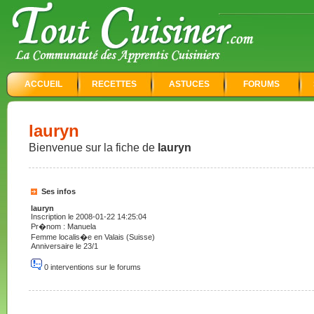
ACCUEIL
RECETTES
ASTUCES
FORUMS
lauryn
Bienvenue sur la fiche de
lauryn
Ses infos
lauryn
Inscription le 2008-01-22 14:25:04
Pr�nom : Manuela
Femme localis�e en Valais (Suisse)
Anniversaire le 23/1
0 interventions sur le forums