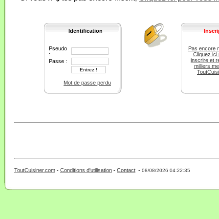
Identification
Inscri
Pseudo
Pas encore 
:
Cliquez ici
inscrire et r
Passe :
milliers m
ToutCuis
Mot de passe perdu
ToutCuisiner.com
-
Conditions d'utilisation
-
Contact
-
- 0 - 11 -
08/08/2026 04:22:35