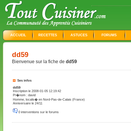
ACCUEIL
RECETTES
ASTUCES
FORUMS
dd59
Bienvenue sur la fiche de
dd59
Ses infos
dd59
Inscription le 2008-01-05 12:19:42
Pr�nom : david
Homme, localis� en Nord-Pas-de-Calais (France)
Anniversaire le 24/11
0 interventions sur le forums