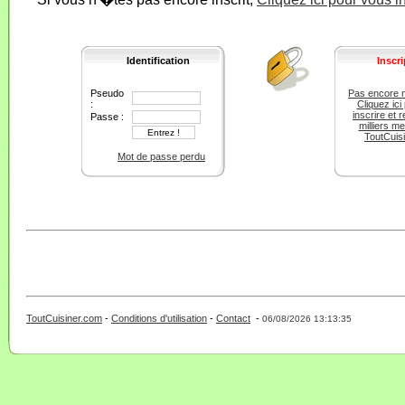
Identification
Inscri
Pseudo
Pas encore 
:
Cliquez ici
inscrire et r
Passe :
milliers m
ToutCuis
Mot de passe perdu
ToutCuisiner.com
-
Conditions d'utilisation
-
Contact
-
- 0 - 11 -
06/08/2026 13:13:35