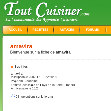
ACCUEIL
RECETTES
ASTUCES
FORUMS
amavira
Bienvenue sur la fiche de
amavira
Ses infos
amavira
Inscription le 2007-12-19 22:50:39
Pr�nom : Jeannine
Femme localis�e en Pays-de-la-Loire (France)
Anniversaire le 16/2
0 interventions sur le forums