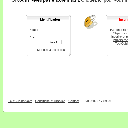
Si vous n'�tes pas encore inscrit,
Cliquez ici pour vous i
Identification
Inscri
Pseudo
Pas encore 
:
Cliquez ici
inscrire et r
Passe :
milliers m
ToutCuis
Mot de passe perdu
ToutCuisiner.com
-
Conditions d'utilisation
-
Contact
-
- 0 - 11 -
08/08/2026 17:39:29