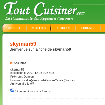
ACCUEIL
RECETTES
ASTUCES
FORUMS
skyman59
Bienvenue sur la fiche de
skyman59
Ses infos
skyman59
Inscription le 2007-12-15 10:57:35
Pr�nom : Damien
Homme, localis� en Nord-Pas-de-Calais (France)
Anniversaire le 6/7
0 interventions sur le forums