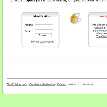
Si vous n'�tes pas encore inscrit,
Cliquez ici pour vous i
Identification
Inscri
Pseudo
Pas encore 
:
Cliquez ici
inscrire et r
Passe :
milliers m
ToutCuis
Mot de passe perdu
ToutCuisiner.com
-
Conditions d'utilisation
-
Contact
-
- 0 - 11 -
08/08/2026 16:48:00